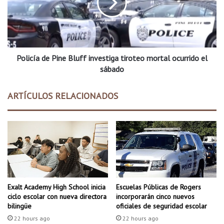
o
c
r
í
o
a
p
d
c
e
i
Policía de Pine Bluff investiga tiroteo mortal ocurrido el
P
ó
i
sábado
n
n
e
e
ARTÍCULOS RELACIONADOS
s
B
c
l
o
u
l
f
a
f
r
i
p
n
a
v
r
e
Exalt Academy High School inicia
Escuelas Públicas de Rogers
a
s
ciclo escolar con nueva directora
incorporarán cinco nuevos
s
t
bilingüe
oficiales de seguridad escolar
u
i
22 hours ago
22 hours ago