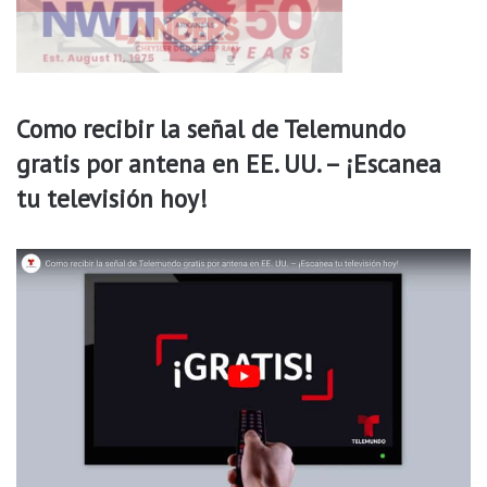
o
e
l
s
á
Como recibir la señal de Telemundo
b
a
gratis por antena en EE. UU. – ¡Escanea
d
tu televisión hoy!
o