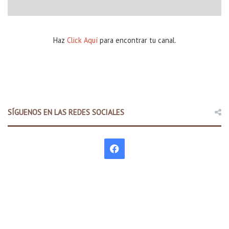
Haz
Click Aquí
para encontrar tu canal.
SÍGUENOS EN LAS REDES SOCIALES
F
a
c
e