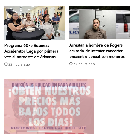
h
g
i
a
j
t
o
i
?
r
o
t
Arrestan a hombre de Rogers
e
Programa 60×5 Business
acusado de intentar concertar
Accelerator llega por primera
o
encuentro sexual con menores
vez al noroeste de Arkansas
m
o
22 hours ago
22 hours ago
r
t
a
l
o
c
u
r
r
i
d