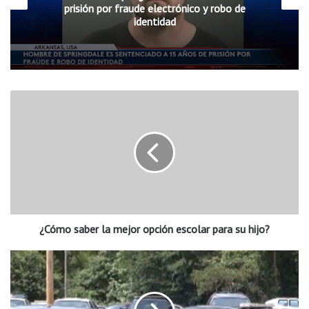
prisión por fraude electrónico y robo de
identidad
¿
C
ó
m
o
s
a
b
e
¿Cómo saber la mejor opción escolar para su hijo?
r
l
a
P
m
o
e
l
j
i