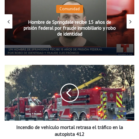
Comunidad
Hombre de Springdale recibe 15 años de
prisión federal por fraude inmobiliario y robo
de identidad
I
n
c
e
n
d
i
o
d
Incendio de vehículo mortal retrasa el tráfico en la
e
v
autopista 412