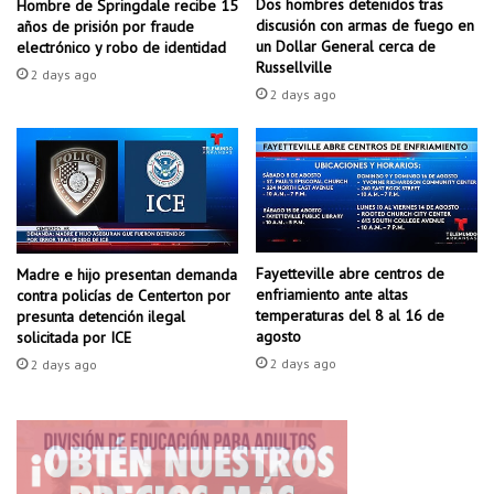
Dos hombres detenidos tras
Hombre de Springdale recibe 15
t
e
discusión con armas de fuego en
años de prisión por fraude
r
p
un Dollar General cerca de
electrónico y robo de identidad
á
Russellville
o
2 days ago
f
r
2 days ago
i
n
c
o
o
g
e
r
n
a
l
f
a
í
Fayetteville abre centros de
a
Madre e hijo presentan demanda
a
enfriamiento ante altas
contra policías de Centerton por
u
i
temperaturas del 8 al 16 de
presunta detención ilegal
t
n
agosto
solicitada por ICE
o
f
2 days ago
2 days ago
p
a
i
n
s
t
t
i
a
l
4