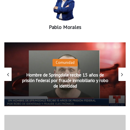
Pablo Morales
Comunidad
Hombre de Springdale recibe 15 años de
prisión federal por fraude inmobiliario y robo
de identidad
B
e