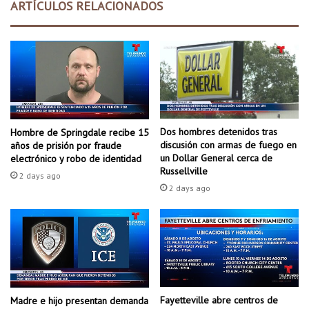
ARTÍCULOS RELACIONADOS
e
a
n
l
A
e
r
n
k
d
a
a
n
r
s
i
a
o
Dos hombres detenidos tras
Hombre de Springdale recibe 15
s
s
discusión con armas de fuego en
años de prisión por fraude
a
un Dollar General cerca de
electrónico y robo de identidad
c
Russellville
2 days ago
a
2 days ago
d
é
m
i
c
o
s
Fayetteville abre centros de
Madre e hijo presentan demanda
p