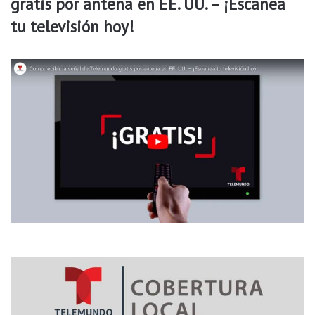
gratis por antena en EE. UU. – ¡Escanea
g
d
tu televisión hoy!
a
l
e
y
F
a
y
e
t
t
e
v
i
l
l
e
p
o
r
i