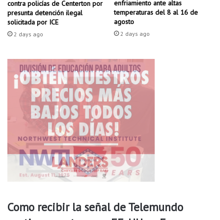
enfriamiento ante altas
contra policías de Centerton por
a
temperaturas del 8 al 16 de
presunta detención ilegal
r
agosto
solicitada por ICE
a
2 days ago
2 days ago
l
a
s
e
s
c
u
e
l
a
s
d
e
S
p
r
i
Como recibir la señal de Telemundo
n