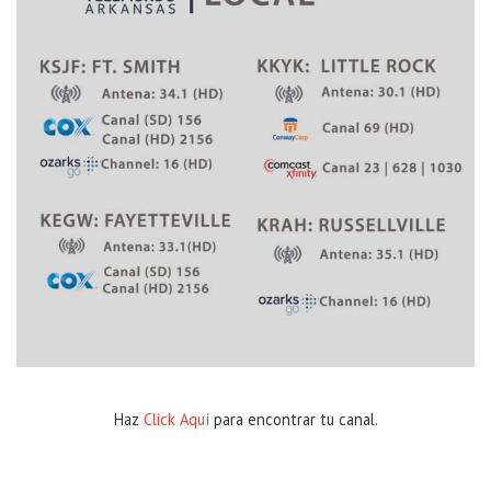
n
c
l
e
m
e
n
c
i
a
d
e
l
c
l
i
m
a
Haz
Click Aquí
para encontrar tu canal.