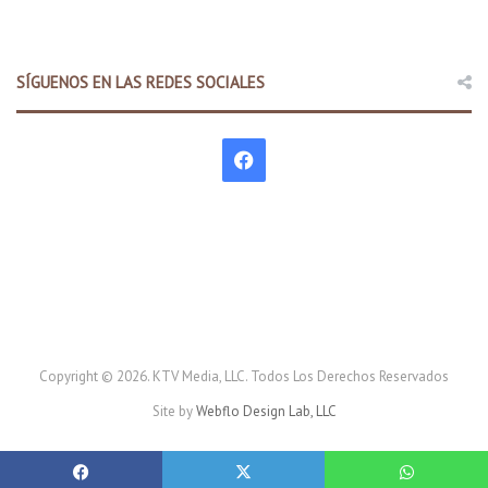
SÍGUENOS EN LAS REDES SOCIALES
F
a
c
e
b
o
Copyright © 2026. KTV Media, LLC. Todos Los Derechos Reservados
Site by
Webflo Design Lab, LLC
o
k