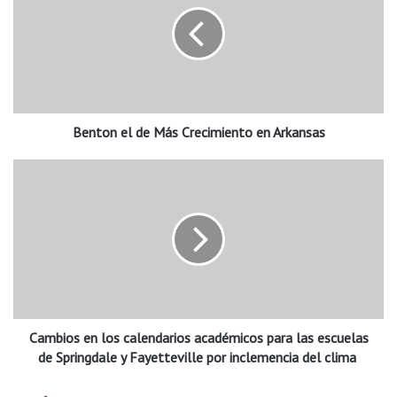
n
t
o
n
e
l
d
Benton el de Más Crecimiento en Arkansas
e
M
á
C
s
a
C
m
r
b
e
i
c
o
i
s
m
e
i
n
e
Cambios en los calendarios académicos para las escuelas
l
n
o
de Springdale y Fayetteville por inclemencia del clima
t
s
o
c