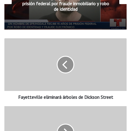
prisión federal por fraude inmobiliario y robo
de identidad
F
a
y
e
t
t
e
v
i
Fayetteville eliminará árboles de Dickson Street
l
l
e
E
e
l
l
d
i
e