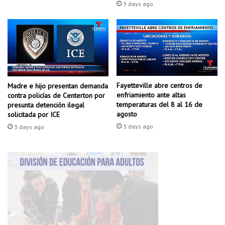
n
k
3 days ago
S
a
t
n
r
s
e
a
e
s
t
c
a
Fayetteville abre centros de
Madre e hijo presentan demanda
l
enfriamiento ante altas
contra policías de Centerton por
i
temperaturas del 8 al 16 de
presunta detención ilegal
f
agosto
solicitada por ICE
i
3 days ago
3 days ago
c
a
a
l
e
s
t
a
d
o