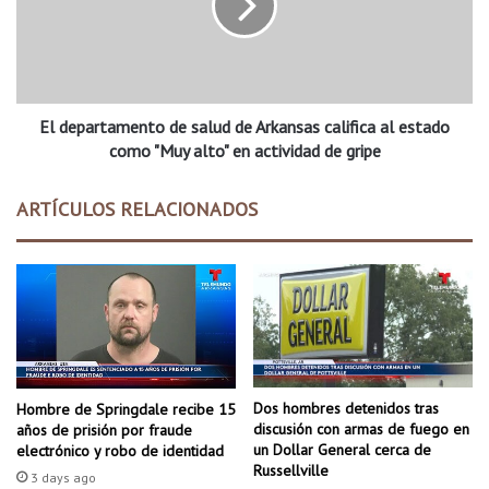
m
p
i
a
n
r
a
t
r
a
á
El departamento de salud de Arkansas califica al estado
m
á
e
como "Muy alto" en actividad de gripe
r
n
b
t
ARTÍCULOS RELACIONADOS
o
o
l
d
e
e
s
s
d
a
e
l
D
u
i
d
c
d
Dos hombres detenidos tras
Hombre de Springdale recibe 15
k
e
discusión con armas de fuego en
años de prisión por fraude
s
A
un Dollar General cerca de
electrónico y robo de identidad
o
r
Russellville
3 days ago