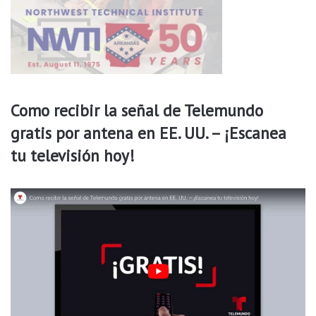
c
o
m
o
"
M
u
Como recibir la señal de Telemundo
y
gratis por antena en EE. UU. – ¡Escanea
a
l
tu televisión hoy!
t
o
"
e
n
a
c
t
i
v
i