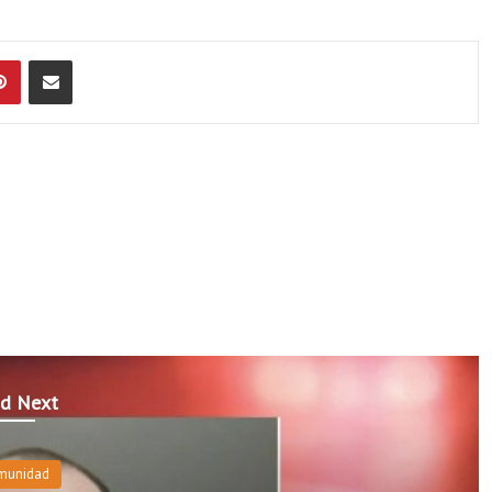
Pinterest
Compartir por Email
d Next
munidad