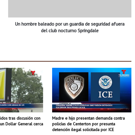
r
e
b
Un hombre baleado por un guardia de seguridad afuera
a
l
del club nocturno Springdale
e
a
d
o
p
o
r
u
n
g
u
a
r
dos tras discusión con
Madre e hijo presentan demanda contra
d
un Dollar General cerca
policías de Centerton por presunta
i
detención ilegal solicitada por ICE
a