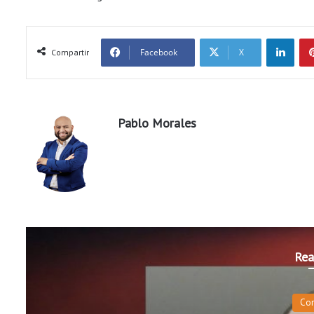
LinkedIn
Facebook
X
Compartir
Pablo Morales
Rea
Co