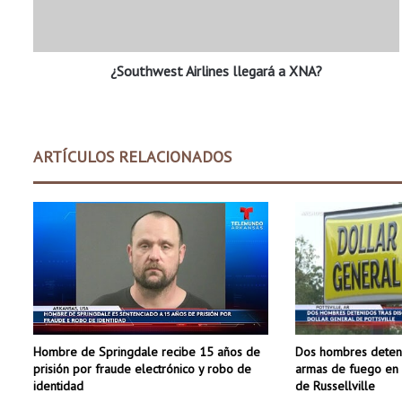
w
e
s
¿Southwest Airlines llegará a XNA?
t
A
i
r
l
ARTÍCULOS RELACIONADOS
i
n
e
s
l
l
e
g
a
r
Dos hombres deteni
Hombre de Springdale recibe 15 años de
á
armas de fuego en 
prisión por fraude electrónico y robo de
a
de Russellville
identidad
X