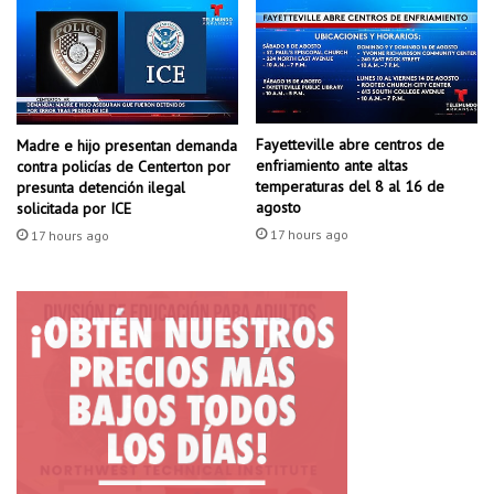
b
e
n
e
f
i
Fayetteville abre centros de
Madre e hijo presentan demanda
c
enfriamiento ante altas
contra policías de Centerton por
i
temperaturas del 8 al 16 de
presunta detención ilegal
a
agosto
solicitada por ICE
r
17 hours ago
17 hours ago
a
q
u
i
e
n
e
s
l
u
c
h