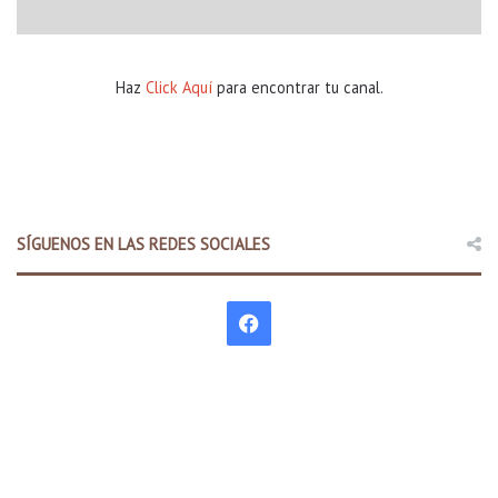
Haz
Click Aquí
para encontrar tu canal.
SÍGUENOS EN LAS REDES SOCIALES
F
a
c
e