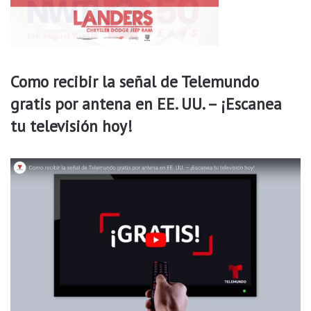
a
n
o
h
a
Como recibir la señal de Telemundo
n
gratis por antena en EE. UU. – ¡Escanea
l
u
tu televisión hoy!
c
h
a
d
o
c
o
n
t
r
a
e
l