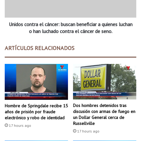
e
c
n
o
p
n
e
Unidos contra el cáncer: buscan beneficiar a quienes luchan
t
l
r
o han luchado contra el cáncer de seno.
i
a
g
e
ARTÍCULOS RELACIONADOS
r
l
o
c
á
n
c
e
r
:
b
Dos hombres detenidos tras
Hombre de Springdale recibe 15
u
discusión con armas de fuego en
años de prisión por fraude
s
un Dollar General cerca de
electrónico y robo de identidad
c
Russellville
17 hours ago
a
17 hours ago
n