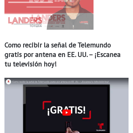
e
u
n
a
d
e
m
Como recibir la señal de Telemundo
a
gratis por antena en EE. UU. – ¡Escanea
n
d
tu televisión hoy!
a