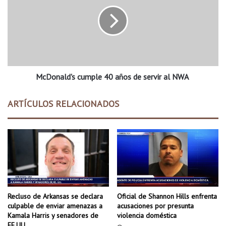
c
D
e
o
r
n
c
a
a
l
m
d
b
'
i
McDonald's cumple 40 años de servir al NWA
s
o
c
s
u
ARTÍCULOS RELACIONADOS
e
m
n
p
e
l
l
e
n
4
u
0
e
a
v
ñ
o
o
Recluso de Arkansas se declara
Oficial de Shannon Hills enfrenta
m
s
culpable de enviar amenazas a
acusaciones por presunta
o
d
Kamala Harris y senadores de
violencia doméstica
d
EE.UU.
e