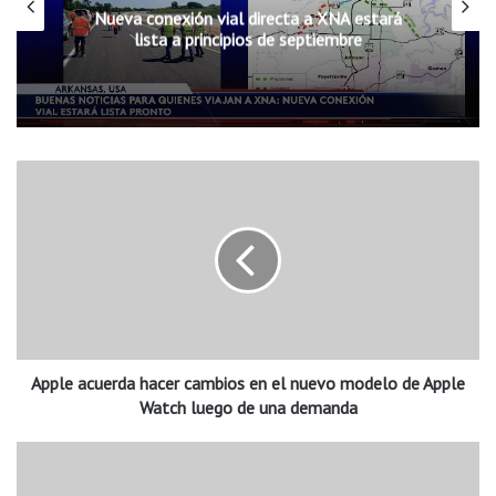
Nueva conexión vial directa a XNA estará
lista a principios de septiembre
A
p
p
l
e
a
c
u
e
Apple acuerda hacer cambios en el nuevo modelo de Apple
r
d
Watch luego de una demanda
a
h
M
a
c