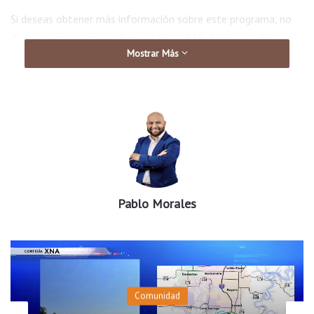
Si deseas obtener más información sobre este programa, no
dude en contactar su oficina al (501) 565-7233 o al (501)
Mostrar Más
371-4711.
En donde se le proporcionará toda la información que
necesitas para aprender más sobre emprender.
Comparta esta información con sus amigos emprendedores de
habla hispana.
Pablo Morales
Donde tendrán acceso a recursos en su idioma para dar vida a
sus sueños empresariales o llevar sus negocios al siguiente
nivel
Comunidad