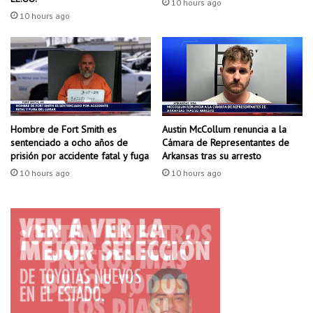
10 hours ago
e
s
10 hours ago
l
e
o
r
d
v
e
i
A
r
p
a
p
l
Hombre de Fort Smith es
Austin McCollum renuncia a la
l
N
sentenciado a ocho años de
Cámara de Representantes de
e
W
prisión por accidente fatal y fuga
Arkansas tras su arresto
W
A
a
10 hours ago
10 hours ago
t
c
h
l
u
e
g
o
d