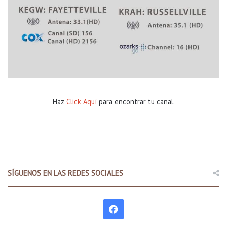
a
c
á
m
a
r
a
d
e
r
Haz
Click Aquí
para encontrar tu canal.
e
p
r
e
s
e
n
SÍGUENOS EN LAS REDES SOCIALES
t
a
n
F
t
e