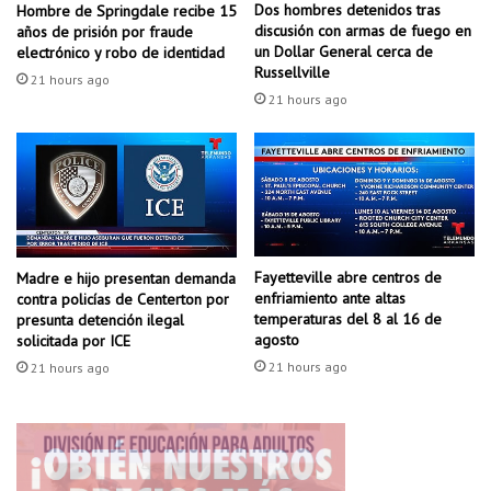
a
insultados a los oficiales, incluso dentro de las patrullas
Dos hombres detenidos tras
Hombre de Springdale recibe 15
n
n
discusión con armas de fuego en
años de prisión por fraude
e
a
un Dollar General cerca de
electrónico y robo de identidad
Y la que agredió al oficial parece haber entrado razón, pero ya
l
G
Russellville
21 hours ago
es demasiado tarde
t
o
21 hours ago
i
n
r
z
Las 4 jóvenes han sido acusadas de agresión a un oficial de la
o
á
policia y podrían sumárseles más cargos
t
l
e
e
o
z
Por su parte, en la policia de hot springs en la publicación en
e
W
Facebook, además de describir lo ocurrido, aclaran que
n
Fayetteville abre centros de
o
Madre e hijo presentan demanda
enfriamiento ante altas
F
contra policías de Centerton por
r
temperaturas del 8 al 16 de
presunta detención ilegal
Nunca deseamos que los contactos de oficiales con
o
t
agosto
solicitada por ICE
r
h
ciudadanos lleven al uso de la fuerza, y especialmente cuando
t
21 hours ago
21 hours ago
e
el contacto está involucrado con menores. Sin embargo, toda
S
n
persona tiene derecho a defenderse cuando es amenazada o
m
a
i
agredida físicamente.
n
t
u
h
n