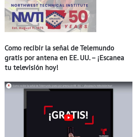
f
a
n
t
i
l
Como recibir la señal de Telemundo
gratis por antena en EE. UU. – ¡Escanea
tu televisión hoy!