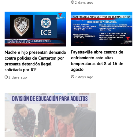
n
2 days ago
c
i
a
s
e
x
u
Fayetteville abre centros de
a
Madre e hijo presentan demanda
enfriamiento ante altas
contra policías de Centerton por
l
temperaturas del 8 al 16 de
presunta detención ilegal
c
agosto
solicitada por ICE
o
2 days ago
2 days ago
n
u
n
c
a
r
g
o
i
n