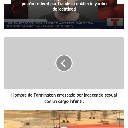
prisión federal por fraude inmobiliario y robo
de identidad
H
o
m
b
r
e
d
e
F
Hombre de Farmington arrestado por indecencia sexual
a
r
con un cargo infantil
m
i
M
n
á
g
s