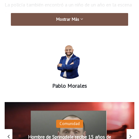
La policía también encontró a un niño de un año en la escena
que estaba herido y que también es hijo de la víctima.
Mostrar Más
El ninio aún permanece en condición crítica en el hospital.
El departamento de policía de North Little Rock ya ha
realizado dos arrestos en relación con este caso.
Ellos son padre y la abuela paterna del bebé que murió.
Pablo Morales
El caso se sigue investigando.
Comunidad
Hombre de Springdale recibe 15 años de