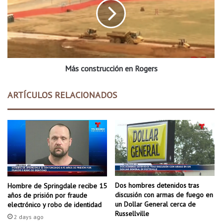
t
c
o
o
n
n
a
s
r
t
r
r
e
Más construcción en Rogers
u
s
c
t
c
ARTÍCULOS RELACIONADOS
a
i
d
ó
o
n
p
e
o
n
r
R
i
o
n
g
d
e
Dos hombres detenidos tras
Hombre de Springdale recibe 15
e
r
discusión con armas de fuego en
años de prisión por fraude
c
s
un Dollar General cerca de
electrónico y robo de identidad
e
Russellville
2 days ago