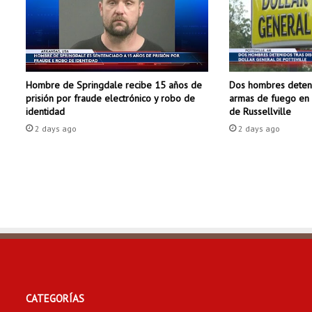
f
i
n
d
e
Dos hombres deteni
Hombre de Springdale recibe 15 años de
s
armas de fuego en 
prisión por fraude electrónico y robo de
e
de Russellville
identidad
m
2 days ago
a
2 days ago
n
a
e
n
N
L
R
CATEGORÍAS