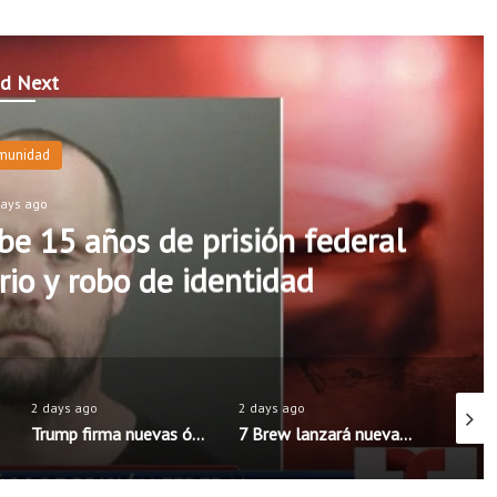
d Next
Comunidad
2 days ago
a Estatal de Arkansas lanza campañ
promover una conducción seg
2 days ago
2 days ago
Trump firma nuevas órdenes para limitar la ciudadanía por nacimiento en Estados Unidos
7 Brew lanzará nueva aplicación móvil con pedidos anticipados y programa de recompensas mejorado
Distritos escolares de Rogers y Springdale mantienen precios de almuerzos; Fayetteville anuncia aumento