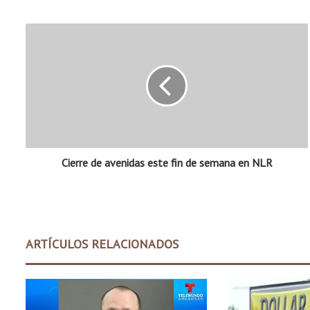
C
i
e
r
r
e
d
e
a
Cierre de avenidas este fin de semana en NLR
v
e
n
i
d
a
ARTÍCULOS RELACIONADOS
s
e
s
t
e