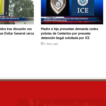
E
d
m
a
D
dos tras discusión con
Madre e hijo presentan demanda contra
e
un Dollar General cerca
policías de Centerton por presunta
l
detención ilegal solicitada por ICE
g
a
2 days ago
d
o
S
o
l
ó
r
z
a
n
o
,