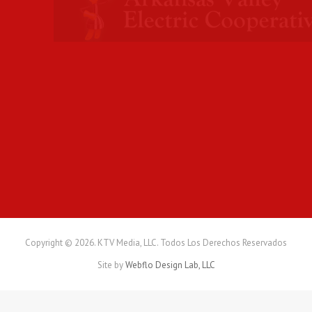
p
r
o
f
e
s
o
r
a
a
s
i
s
t
e
n
t
Copyright © 2026. KTV Media, LLC. Todos Los Derechos Reservados
e
Site by
Webflo Design Lab, LLC
d
e
e