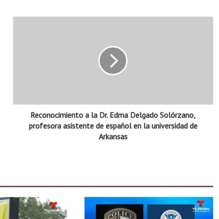
R
e
c
o
n
o
c
i
m
Reconocimiento a la Dr. Edma Delgado Solórzano,
i
e
profesora asistente de español en la universidad de
n
Arkansas
t
o
a
l
a
D
r
.