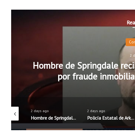
Rea
de prisión federal
Policí
 de identidad
ys ago
2 days ago
2 days ago
Hombre de Springdale recibe 15 años de prisión federal por fraude inmobiliario y robo de identidad
Policía Estatal de Arkansas lanza campaña educativa para promover una conducción segura