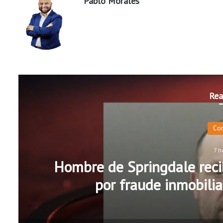
Pablo Morales
Rea
Co
7 h
Hombre de Springdale recib
por fraude inmobilia