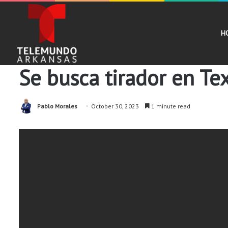
H
Noticias
Se busca tirador en T
Pablo Morales
October 30, 2023
1 minute read