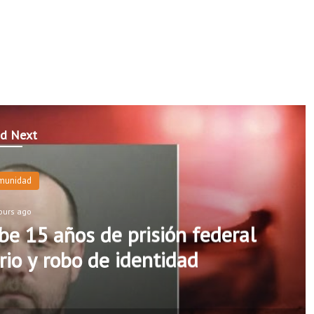
d Next
munidad
ours ago
e 15 años de prisión federal
rio y robo de identidad