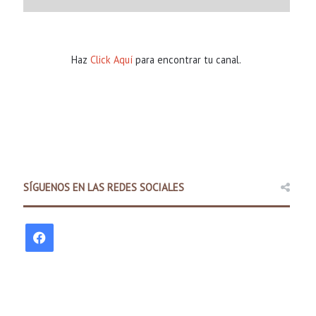
Haz
Click Aquí
para encontrar tu canal.
Comunidad
SÍGUENOS EN LAS REDES SOCIALES
7 hours ago
Policía Estatal de Arkansas la
F
promover una cond
a
c