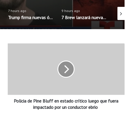
7 hours ago
9 hours ago
7 hours
Trump firma nuevas órdenes para limitar la ciudadanía por nacimiento en Estados Unidos
7 Brew lanzará nueva aplicación móvil con pedidos anticipados y programa de recompensas mejorado
P
o
l
i
c
i
a
d
e
Policia de Pine Bluff en estado crítico luego que fuera
P
i
impactado por un conductor ebrio
n
e
B