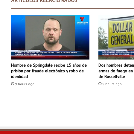
ARTÍCULOS RELACIONADOS
o
p
r
o
m
e
t
e
d
i
Dos hombres deteni
Hombre de Springdale recibe 15 años de
v
armas de fuego en 
prisión por fraude electrónico y robo de
e
de Russellville
identidad
r
9 hours ago
9 hours ago
s
i
ó
n
y
e
n
t