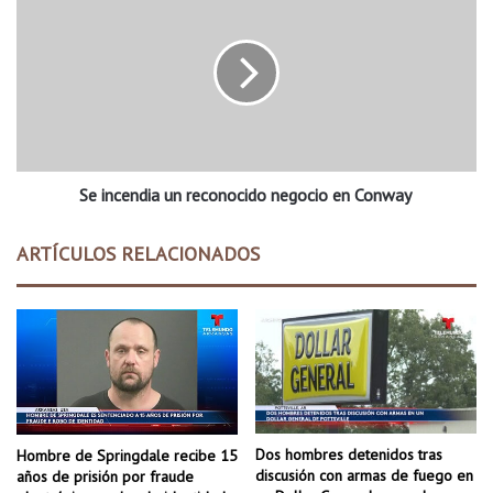
o
e
r
i
t
n
S
c
m
e
i
n
t
d
h
i
:
Se incendia un reconocido negocio en Conway
a
p
u
o
n
ARTÍCULOS RELACIONADOS
r
r
p
e
r
c
i
o
m
n
e
o
r
c
a
i
v
d
Dos hombres detenidos tras
Hombre de Springdale recibe 15
e
o
discusión con armas de fuego en
años de prisión por fraude
z