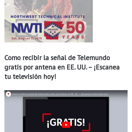
l
i
t
a
r
e
s
c
o
Como recibir la señal de Telemundo
r
gratis por antena en EE. UU. – ¡Escanea
o
n
tu televisión hoy!
a
d
a
M
i
s
s
A
m