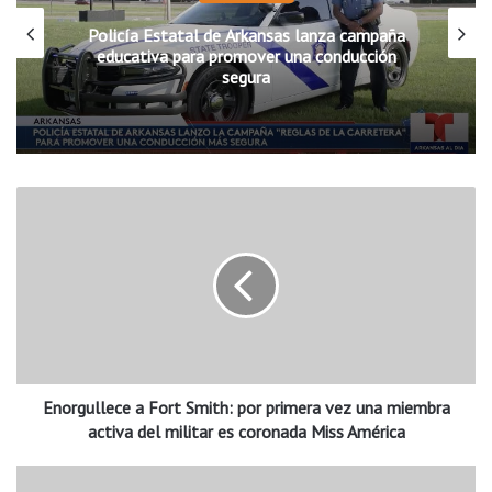
Policía Estatal de Arkansas lanza campaña
educativa para promover una conducción
segura
E
n
o
r
g
u
l
l
e
Enorgullece a Fort Smith: por primera vez una miembra
c
e
activa del militar es coronada Miss América
a
F
S