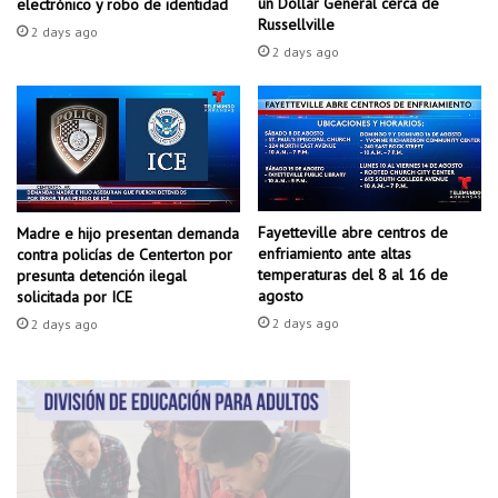
n
un Dollar General cerca de
electrónico y robo de identidad
u
Russellville
e
2 days ago
n
g
2 days ago
a
o
m
c
i
i
e
o
m
e
b
n
r
C
Fayetteville abre centros de
a
Madre e hijo presentan demanda
o
enfriamiento ante altas
contra policías de Centerton por
a
n
temperaturas del 8 al 16 de
presunta detención ilegal
c
w
agosto
solicitada por ICE
t
a
2 days ago
2 days ago
i
y
v
a
d
e
l
m
i