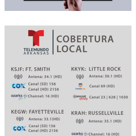
a
o
s
l
d
e
l
T
a
b
a
c
o
d
e
2
0
2
4