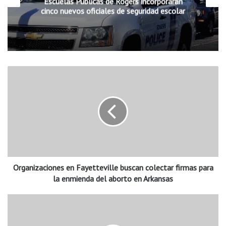
Escuelas Públicas de Rogers incorporarán
cinco nuevos oficiales de seguridad escolar
O
r
g
a
n
i
z
a
c
Organizaciones en Fayetteville buscan colectar firmas para
i
o
la enmienda del aborto en Arkansas
n
e
A
s
r
e
k