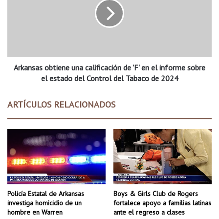
n
a
F
n
a
s
y
a
e
s
t
o
t
Arkansas obtiene una calificación de 'F' en el informe sobre
b
e
t
el estado del Control del Tabaco de 2024
v
i
i
e
ARTÍCULOS RELACIONADOS
l
n
l
e
e
u
b
n
u
a
s
c
c
a
a
l
n
i
Policía Estatal de Arkansas
Boys & Girls Club de Rogers
c
f
investiga homicidio de un
fortalece apoyo a familias latinas
o
i
hombre en Warren
ante el regreso a clases