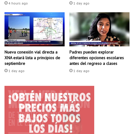
l
c
4 hours ago
1 day ago
e
a
c
c
t
i
a
ó
r
n
f
d
i
e
r
'
Padres pueden explorar
Nueva conexión vial directa a
m
diferentes opciones escolares
XNA estará lista a principios de
F
antes del regreso a clases
septiembre
a
'
s
e
1 day ago
1 day ago
p
n
a
e
r
l
a
i
l
n
a
f
e
o
n
r
m
m
i
e