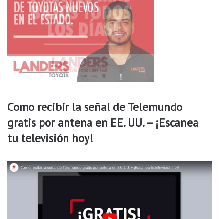
g
r
r
r
a
a
c
r
i
á
a
n
s
p
a
r
a
Como recibir la señal de Telemundo
e
l
gratis por antena en EE. UU. – ¡Escanea
d
tu televisión hoy!
í
a
d
e
a
c
c
i