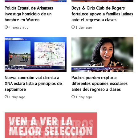
p
s
Policía Estatal de Arkansas
Boys & Girls Club de Rogers
r
s
investiga homicidio de un
fortalece apoyo a familias latinas
e
ó
hombre en Warren
ante el regreso a clases
v
l
4 hours ago
1 day ago
i
i
o
d
a
o
l
s
d
d
í
e
a
F
d
o
Padres pueden explorar
Nueva conexión vial directa a
e
diferentes opciones escolares
XNA estará lista a principios de
r
antes del regreso a clases
septiembre
a
t
c
S
1 day ago
1 day ago
c
m
i
i
ó
t
n
h
d
c
e
e