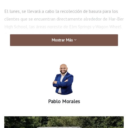
El lunes, se llevará a cabo la recolección de basura para los
clientes que se encuentran directamente alrededor de Har-Ber
High School, las áreas noreste de Elm Springs y Wagon Wheel
Road en el lado oeste de la interestatal-49.
Mostrar Más
El martes, se llevará a cabo la recolección de basura para los
clientes que viven cerca de J.B. Hunt Park y Lake Springdale.
El miércoles, se realizará la recolección de basura para los
clientes ubicados cerca de Arvest ballpark o Shady Grove.
El jueves, se ofrecerá recolección de basura a los residentes
Pablo Morales
cerca del parque Bayyari, el Jones Center y el aeropuerto
municipal de Springdale.
El viernes, se ofrecerá recolección de basura para los