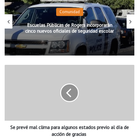
residentes del sureste de Springdale que viven cerca de cl
Comunidad
“Charlie” y Willie George Park.
Escuelas Públicas de Rogers incorporarán
Para más detalles o preguntas pueden visitar cards
cinco nuevos oficiales de seguridad escolar
recycling.com
S
e
p
r
e
v
é
m
a
Se prevé mal clima para algunos estados previo al día de
l
c
acción de gracias