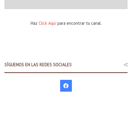
Haz
Click Aquí
para encontrar tu canal.
SÍGUENOS EN LAS REDES SOCIALES
F
a
c
e