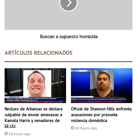
M
a
n
n
o
a
s
s
t
u
r
Buscan a supuesto homicida
p
a
u
e
e
ARTÍCULOS RELACIONADOS
e
s
l
t
R
o
e
h
p
o
o
m
r
i
t
c
e
i
Recluso de Arkansas se declara
Oficial de Shannon Hills enfrenta
d
d
culpable de enviar amenazas a
acusaciones por presunta
e
a
Kamala Harris y senadores de
violencia doméstica
l
EE.UU.
18 hours ago
E
18 hours ago