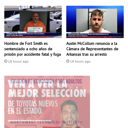
n
t
r
e
t
e
n
Hombre de Fort Smith es
Austin McCollum renuncia a la
i
sentenciado a ocho años de
Cámara de Representantes de
m
prisión por accidente fatal y fuga
Arkansas tras su arresto
i
e
18 hours ago
18 hours ago
n
t
o