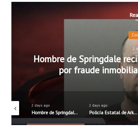
Rea
Co
2 
Hombre de Springdale recib
por fraude inmobilia
2 days ago
2 days ago
Distritos escolares de Rogers y Springdale mantienen precios de almuerzos; Fayetteville anuncia aumento
Hombre de Springdale recibe 15 años de prisión federal por fraude inmobiliario y robo de identidad
Policía Estatal de Arkansas lanza campaña educativa para promover una conducción segura