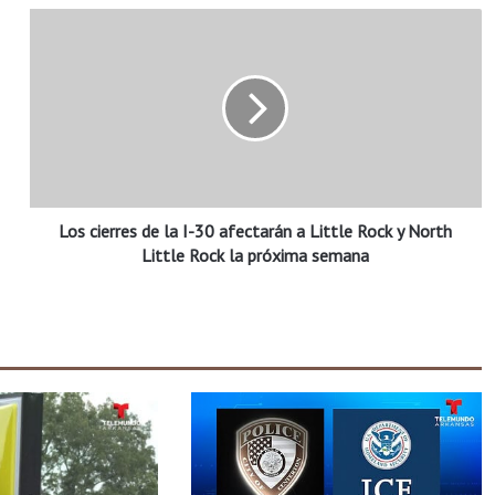
L
o
s
c
i
e
r
r
e
Los cierres de la I-30 afectarán a Little Rock y North
s
d
Little Rock la próxima semana
e
l
a
I
-
3
0
a
f
e