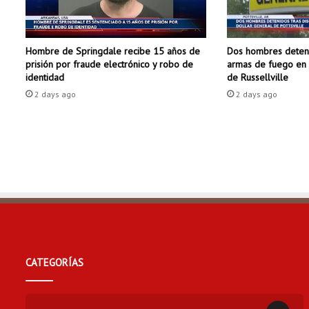
x
p
a
Dos hombres deteni
Hombre de Springdale recibe 15 años de
n
armas de fuego en 
prisión por fraude electrónico y robo de
s
de Russellville
identidad
i
2 days ago
2 days ago
ó
n
CATEGORÍAS