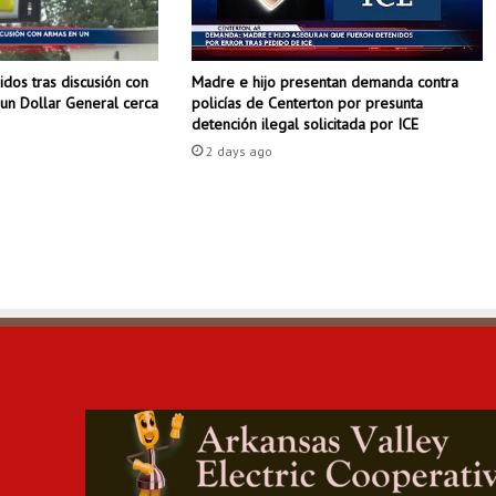
c
t
a
dos tras discusión con
Madre e hijo presentan demanda contra
r
un Dollar General cerca
policías de Centerton por presunta
á
detención ilegal solicitada por ICE
n
2 days ago
a
L
i
t
t
l
e
R
o
c
k
y
N
o
r