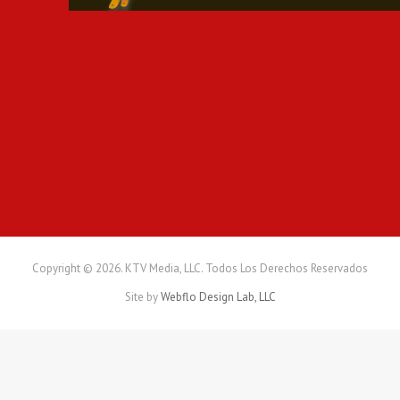
t
h
L
i
t
t
l
e
R
o
c
k
l
a
p
Copyright © 2026. KTV Media, LLC. Todos Los Derechos Reservados
r
Site by
Webflo Design Lab, LLC
ó
x
i
m
a
s