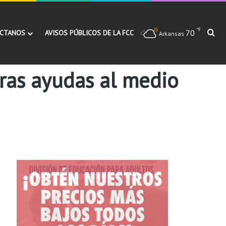
℉
70
Bu
CTANOS
AVISOS PÚBLICOS DE LA FCC
Arkansas
ras ayudas al medio