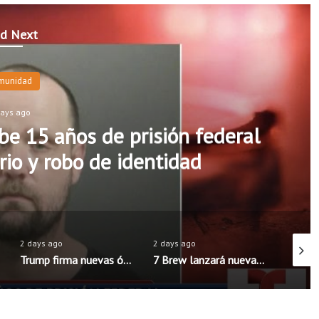
d Next
munidad
days ago
e 15 años de prisión federal
rio y robo de identidad
2 days ago
2 days ago
2 days 
Trump firma nuevas órdenes para limitar la ciudadanía por nacimiento en Estados Unidos
7 Brew lanzará nueva aplicación móvil con pedidos anticipados y programa de recompensas mejorado