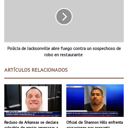
e
l
r
i
s
c
i
í
d
a
a
d
d
e
Policía de Jacksonville abre fuego contra un sospechoso de
J
a
robo en restaurante
c
k
ARTÍCULOS RELACIONADOS
s
o
n
v
i
l
l
e
a
Recluso de Arkansas se declara
Oficial de Shannon Hills enfrenta
b
culpable de enviar amenazas a
acusaciones por presunta