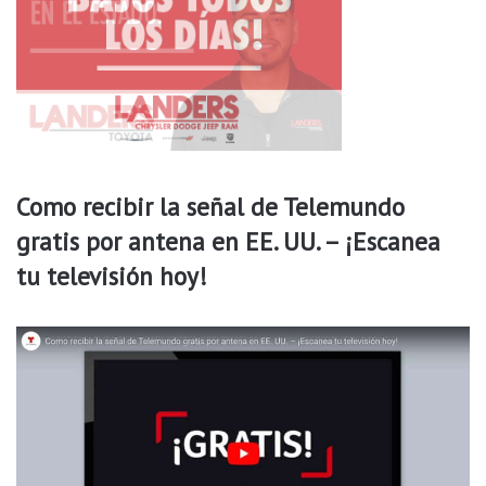
h
o
s
o
d
e
r
o
b
Como recibir la señal de Telemundo
o
gratis por antena en EE. UU. – ¡Escanea
e
n
tu televisión hoy!
r
e
s
t
a
u
r
a
n
t