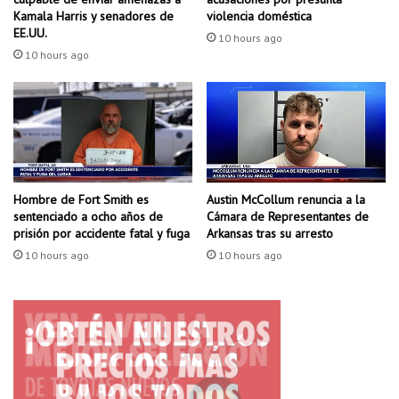
r
Kamala Harris y senadores de
violencia doméstica
e
EE.UU.
10 hours ago
f
10 hours ago
u
e
g
o
c
o
n
Hombre de Fort Smith es
Austin McCollum renuncia a la
t
sentenciado a ocho años de
Cámara de Representantes de
r
prisión por accidente fatal y fuga
Arkansas tras su arresto
a
10 hours ago
10 hours ago
u
n
s
o
s
p
e
c