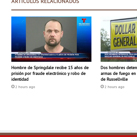
ARTÍCULOS RELACIONADOS
c
o
n
s
t
r
u
c
c
i
Dos hombres deteni
Hombre de Springdale recibe 15 años de
ó
armas de fuego en 
prisión por fraude electrónico y robo de
n
de Russellville
identidad
e
2 hours ago
n
2 hours ago
l
a
i
n
t
e
r