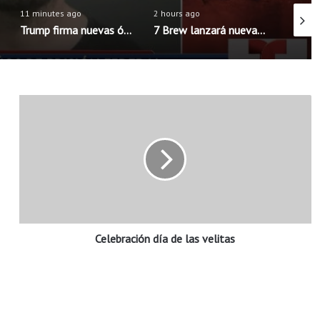
11 minutes ago
2 hours ago
8 minut
Trump firma nuevas órdenes para limitar la ciudadanía por nacimiento en Estados Unidos
7 Brew lanzará nueva aplicación móvil con pedidos anticipados y programa de recompensas mejorado
C
e
l
e
b
r
a
c
i
Celebración día de las velitas
ó
n
d
í
a
d