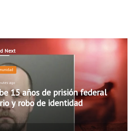
d Next
munidad
nutes ago
e 15 años de prisión federal
rio y robo de identidad