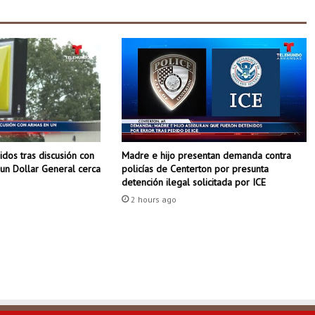
e
l
a
s
v
e
l
i
t
a
dos tras discusión con
Madre e hijo presentan demanda contra
s
un Dollar General cerca
policías de Centerton por presunta
detención ilegal solicitada por ICE
2 hours ago