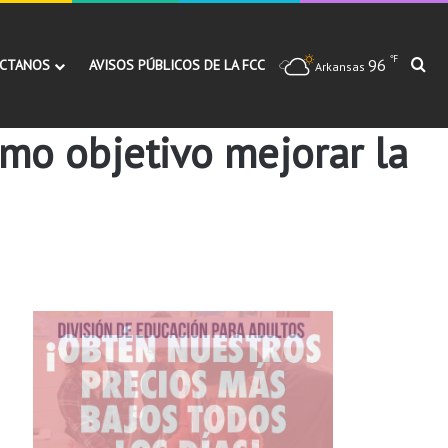
℉
96
Bu
CTANOS
AVISOS PÚBLICOS DE LA FCC
Arkansas
omo objetivo mejorar la