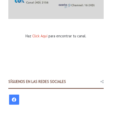
Haz
Click Aquí
para encontrar tu canal.
Comunidad
10 minutes a
Policía Estatal de Arkansas la
SÍGUENOS EN LAS REDES SOCIALES
promover una cond
F
a