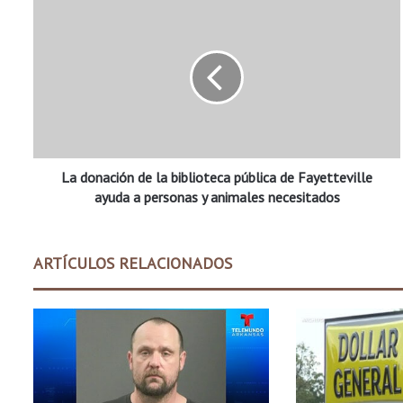
L
a
d
o
n
a
c
i
ó
La donación de la biblioteca pública de Fayetteville
n
d
ayuda a personas y animales necesitados
e
l
a
ARTÍCULOS RELACIONADOS
b
i
b
l
i
o
t
e