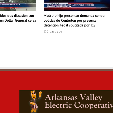
a
t
dos tras discusión con
Madre e hijo presentan demanda contra
i
un Dollar General cerca
policías de Centerton por presunta
r
detención ilegal solicitada por ICE
o
2 days ago
s
p
o
r
l
a
p
o
l
i
c
í
a
d
u
r