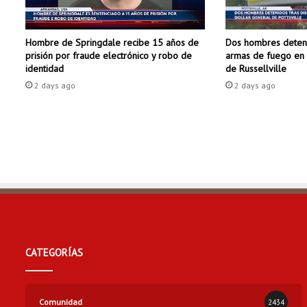
c
a
Dos hombres deteni
Hombre de Springdale recibe 15 años de
p
armas de fuego en 
prisión por fraude electrónico y robo de
ú
de Russellville
identidad
b
2 days ago
2 days ago
l
i
c
a
d
e
F
a
y
e
t
t
CATEGORÍAS
e
v
i
l
Comunidad
2434