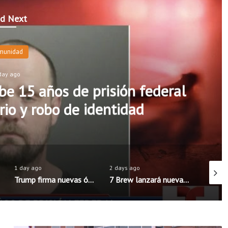
d Next
munidad
day ago
e 15 años de prisión federal
rio y robo de identidad
1 day ago
2 days ago
1 day a
Trump firma nuevas órdenes para limitar la ciudadanía por nacimiento en Estados Unidos
7 Brew lanzará nueva aplicación móvil con pedidos anticipados y programa de recompensas mejorado