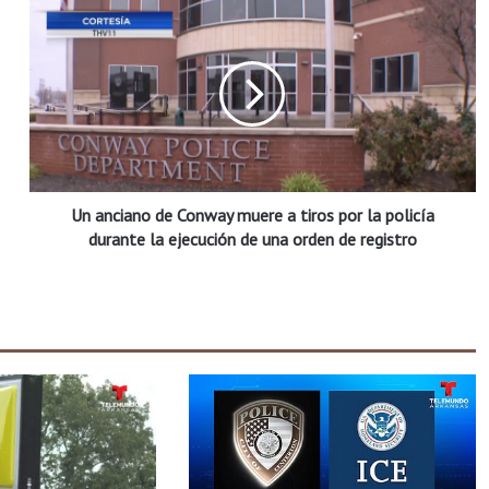
U
n
a
n
c
i
a
n
o
Un anciano de Conway muere a tiros por la policía
d
e
durante la ejecución de una orden de registro
C
o
n
w
a
y
m
u
e
r
e