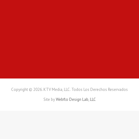
a
n
t
e
l
a
e
j
e
c
u
c
i
ó
Copyright © 2026. KTV Media, LLC. Todos Los Derechos Reservados
n
Site by
Webflo Design Lab, LLC
d
e
u
n
a
o