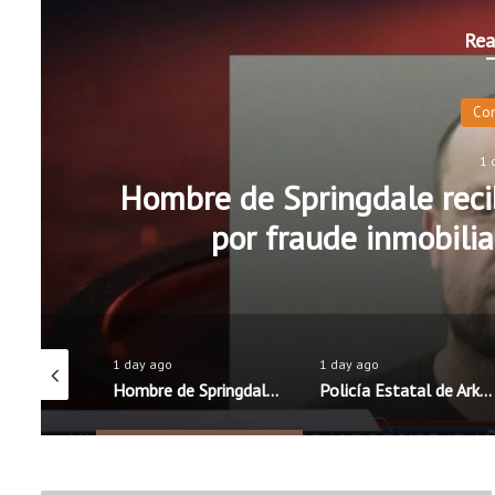
Rea
Co
1 
Hombre de Springdale recib
por fraude inmobilia
1 day ago
1 day ago
Distritos escolares de Rogers y Springdale mantienen precios de almuerzos; Fayetteville anuncia aumento
Hombre de Springdale recibe 15 años de prisión federal por fraude inmobiliario y robo de identidad
Policía Estatal de Arkansas lanza campaña educativa para promover una conducción segura