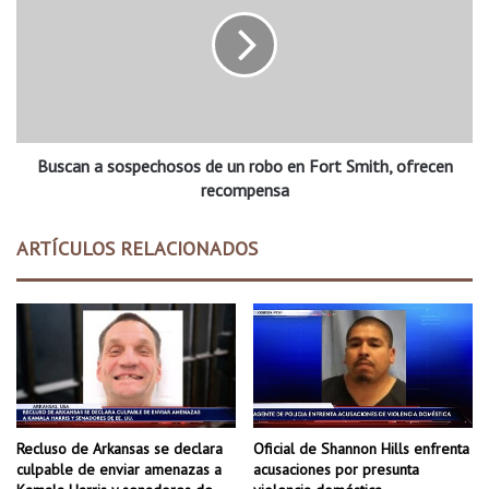
t
s
r
c
i
a
t
n
i
a
v
s
a
o
s
Buscan a sospechosos de un robo en Fort Smith, ofrecen
s
l
p
recompensa
a
e
s
c
ARTÍCULOS RELACIONADOS
f
h
r
o
u
s
t
o
a
s
s
d
y
e
v
u
e
n
Recluso de Arkansas se declara
Oficial de Shannon Hills enfrenta
r
r
culpable de enviar amenazas a
acusaciones por presunta
d
o