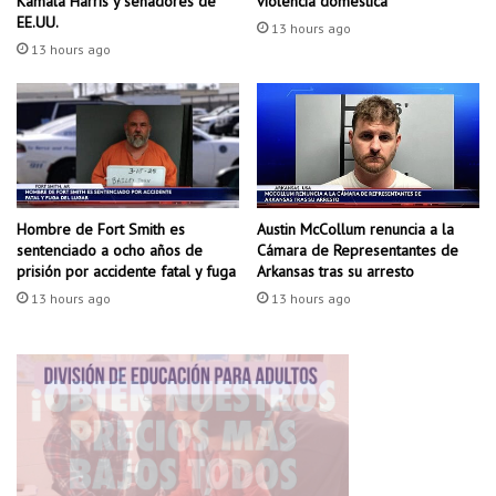
Kamala Harris y senadores de
violencia doméstica
u
b
EE.UU.
13 hours ago
r
o
13 hours ago
a
e
s
n
e
F
n
o
l
r
a
t
t
S
a
Hombre de Fort Smith es
Austin McCollum renuncia a la
m
sentenciado a ocho años de
Cámara de Representantes de
d
i
prisión por accidente fatal y fuga
Arkansas tras su arresto
a
t
s
13 hours ago
13 hours ago
h
,
,
¿
o
n
f
o
r
p
e
e
c
r
e
e
n