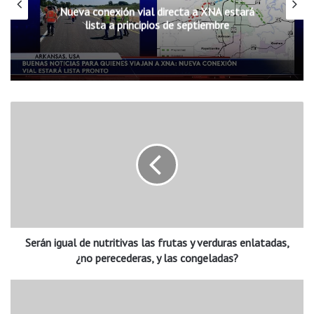
Nueva conexión vial directa a XNA estará
lista a principios de septiembre
S
e
r
á
n
i
g
u
a
Serán igual de nutritivas las frutas y verduras enlatadas,
l
d
¿no perecederas, y las congeladas?
e
n
B
u
u