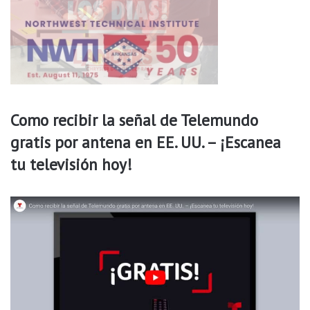
c
r
e
e
d
c
e
o
r
m
a
p
s
e
,
n
Como recibir la señal de Telemundo
y
s
l
gratis por antena en EE. UU. – ¡Escanea
a
a
tu televisión hoy!
s
c
o
n
g
e
l
a
d
a