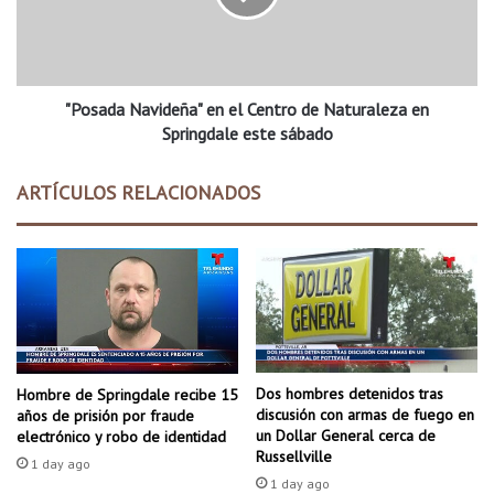
o
d
n
a
L
N
a
a
P
"Posada Navideña" en el Centro de Naturaleza en
v
o
i
Springdale este sábado
d
d
e
e
ARTÍCULOS RELACIONADOS
r
ñ
o
a
s
"
a
e
1
n
0
e
6
l
.
C
1
e
Dos hombres detenidos tras
Hombre de Springdale recibe 15
F
n
discusión con armas de fuego en
años de prisión por fraude
M
t
un Dollar General cerca de
electrónico y robo de identidad
r
Russellville
1 day ago
o
1 day ago