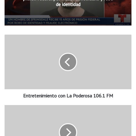
de identidad
E
n
t
r
e
t
e
n
i
Entretenimiento con La Poderosa 106.1 FM
m
i
e
"
n
P
t
o
o
s
c
a