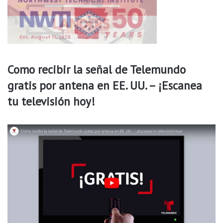
l
e
e
s
t
e
Como recibir la señal de Telemundo
s
gratis por antena en EE. UU. – ¡Escanea
á
b
tu televisión hoy!
a
d
o