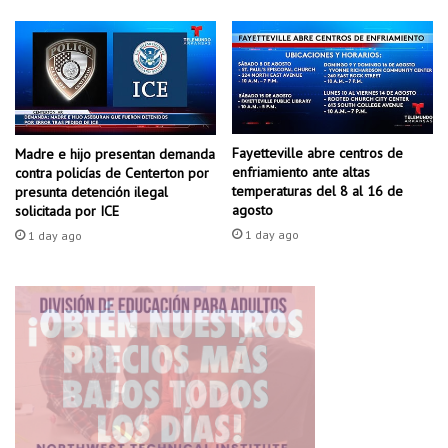
d
e
N
a
t
u
r
Fayetteville abre centros de
Madre e hijo presentan demanda
a
enfriamiento ante altas
contra policías de Centerton por
l
temperaturas del 8 al 16 de
presunta detención ilegal
e
agosto
solicitada por ICE
z
1 day ago
1 day ago
a
e
n
S
p
r
i
n
g
d
a