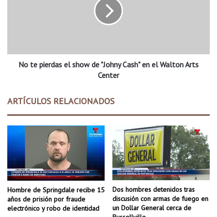
e
p
i
e
r
d
No te pierdas el show de "Johny Cash" en el Walton Arts
a
s
Center
e
l
ARTÍCULOS RELACIONADOS
s
h
o
w
d
e
"
J
o
Dos hombres detenidos tras
Hombre de Springdale recibe 15
h
discusión con armas de fuego en
años de prisión por fraude
n
un Dollar General cerca de
electrónico y robo de identidad
y