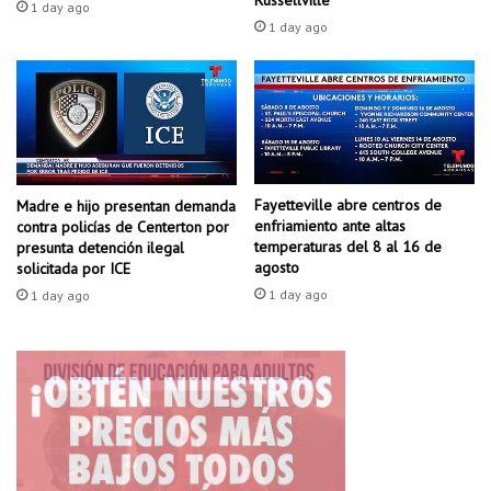
Russellville
1 day ago
C
1 day ago
a
s
h
"
e
n
e
Fayetteville abre centros de
Madre e hijo presentan demanda
l
enfriamiento ante altas
contra policías de Centerton por
W
temperaturas del 8 al 16 de
presunta detención ilegal
a
agosto
solicitada por ICE
l
1 day ago
1 day ago
t
o
n
A
r
t
s
C
e