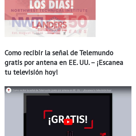
n
t
e
r
Como recibir la señal de Telemundo
gratis por antena en EE. UU. – ¡Escanea
tu televisión hoy!