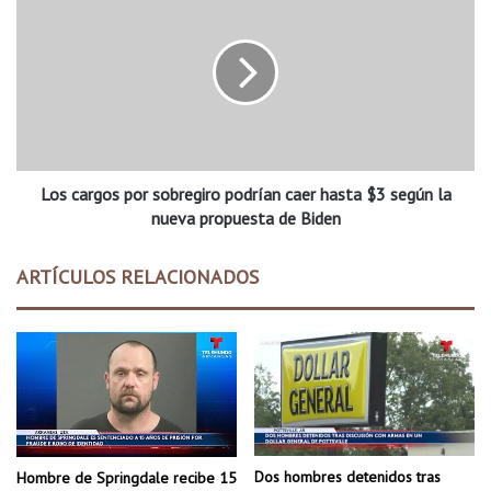
t
o
e
s
e
c
n
a
e
r
l
g
p
o
r
s
i
Los cargos por sobregiro podrían caer hasta $3 según la
p
m
o
nueva propuesta de Biden
e
r
r
s
ARTÍCULOS RELACIONADOS
g
o
r
b
a
r
n
e
m
g
i
i
n
r
o
o
r
p
Dos hombres detenidos tras
Hombre de Springdale recibe 15
i