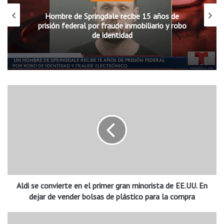
Hombre de Springdale recibe 15 años de
prisión federal por fraude inmobiliario y robo
de identidad
A
l
d
i
s
e
c
o
n
Aldi se convierte en el primer gran minorista de EE.UU. En
v
i
dejar de vender bolsas de plástico para la compra
e
r
L