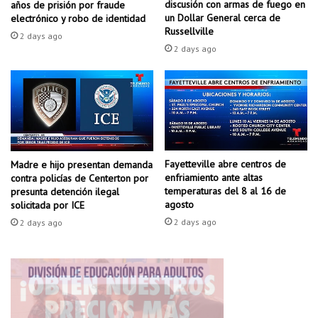
o
discusión con armas de fuego en
años de prisión por fraude
s
d
un Dollar General cerca de
electrónico y robo de identidad
t
r
Russellville
2 days ago
a
í
2 days ago
d
a
e
n
E
c
E
a
.
e
U
r
U
h
.
Fayetteville abre centros de
Madre e hijo presentan demanda
a
enfriamiento ante altas
contra policías de Centerton por
E
s
temperaturas del 8 al 16 de
presunta detención ilegal
n
t
agosto
solicitada por ICE
d
a
2 days ago
e
2 days ago
$
j
3
a
s
r
e
d
g
e
ú
v
n