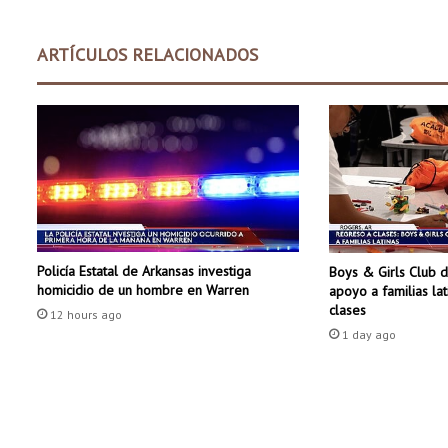
n
A
ARTÍCULOS RELACIONADOS
r
k
a
n
s
a
s
e
s
t
Policía Estatal de Arkansas investiga
Boys & Girls Club 
á
homicidio de un hombre en Warren
apoyo a familias la
a
clases
u
12 hours ago
1 day ago
m
e
n
t
a
n