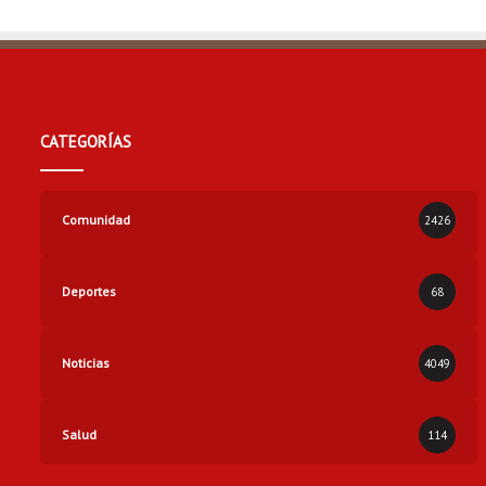
d
o
CATEGORÍAS
Comunidad
2426
Deportes
68
Noticias
4049
Salud
114