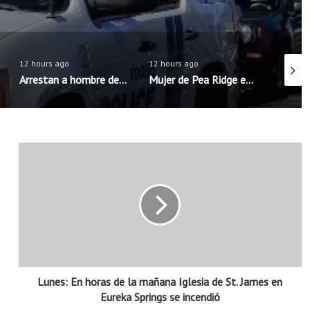
12 hours ago
12 hours ago
12 hour
Arrestan a hombre de Rogers acusado de intentar concertar encuentro sexual con menores
Mujer de Pea Ridge es sentenciada tras la muerte de su hijastro de 11 años
L
u
n
e
s
:
E
n
h
Lunes: En horas de la mañana Iglesia de St. James en
o
r
Eureka Springs se incendió
a