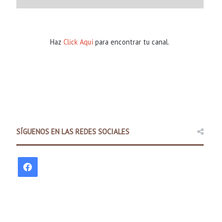
Haz
Click Aquí
para encontrar tu canal.
SÍGUENOS EN LAS REDES SOCIALES
Comunidad
F
12 hours ago
a
Programa 60×5 Business Acceler
al noroeste de
c