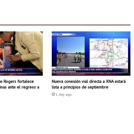
s
d
e
l
a
m
a
ñ
a
n
a
I
de Rogers fortalece
Nueva conexión vial directa a XNA estará
g
tinas ante el regreso a
lista a principios de septiembre
l
e
1 day ago
s
i
a
d
e
S