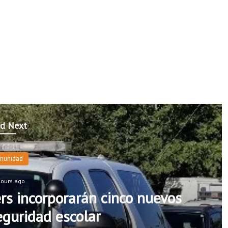
d Next
munidad
hours ago
rs incorporarán cinco nuevos
seguridad escolar