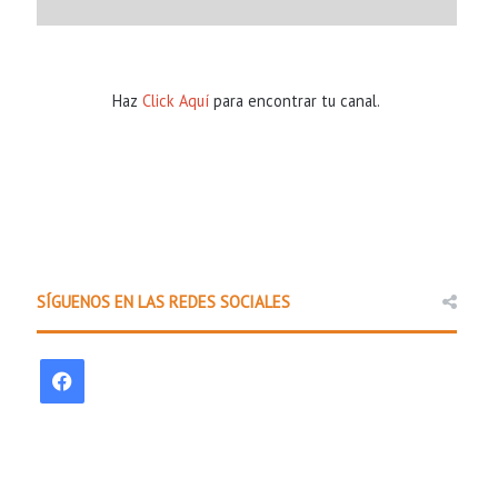
Haz
Click Aquí
para encontrar tu canal.
Comunidad
SÍGUENOS EN LAS REDES SOCIALES
8 hours ago
Policía Estatal de Arkansas la
F
promover una cond
a
c