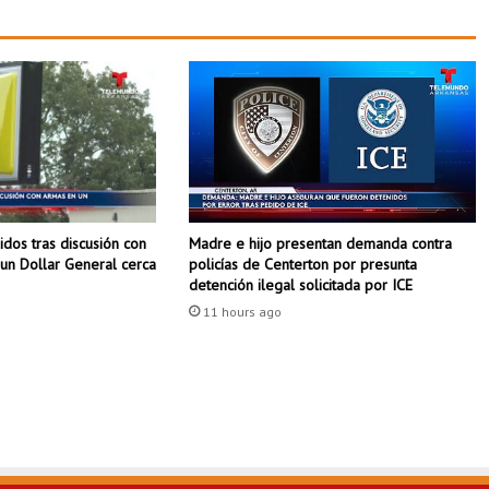
E
F
E
S
T
I
V
A
L
C
dos tras discusión con
Madre e hijo presentan demanda contra
E
un Dollar General cerca
policías de Centerton por presunta
L
detención ilegal solicitada por ICE
E
B
11 hours ago
R
A
L
A
C
U
L