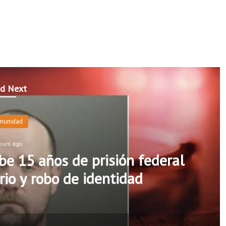
d Next
munidad
ours ago
e 15 años de prisión federal
rio y robo de identidad