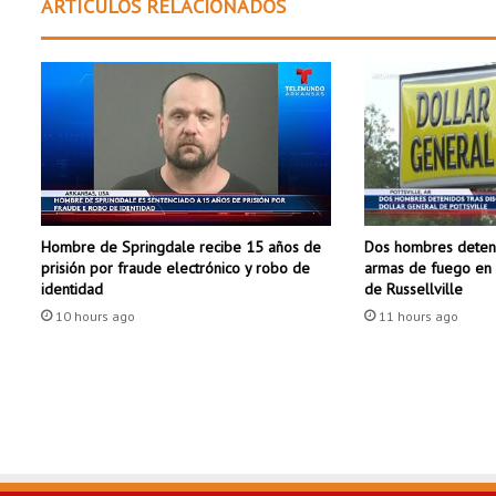
ARTÍCULOS RELACIONADOS
n
t
e
s
a
r
r
a
n
c
Dos hombres deteni
Hombre de Springdale recibe 15 años de
a
armas de fuego en 
prisión por fraude electrónico y robo de
c
de Russellville
identidad
o
11 hours ago
n
10 hours ago
t
r
e
s
d
í
a