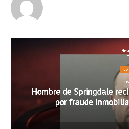
Rea
Co
8 h
Hombre de Springdale recib
por fraude inmobilia