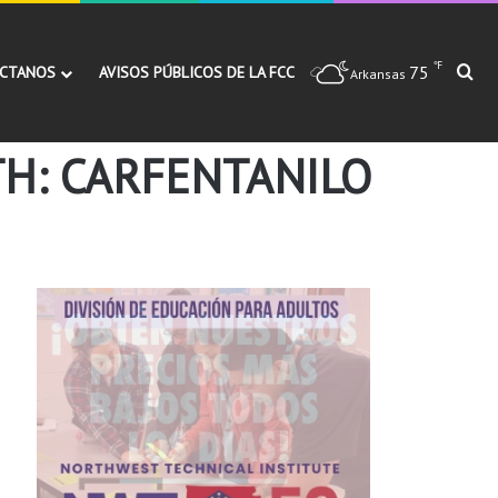
℉
75
Bu
CTANOS
AVISOS PÚBLICOS DE LA FCC
Arkansas
TH: CARFENTANILO