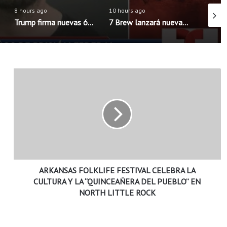
8 hours ago
10 hours ago
8 hours
Trump firma nuevas órdenes para limitar la ciudadanía por nacimiento en Estados Unidos
7 Brew lanzará nueva aplicación móvil con pedidos anticipados y programa de recompensas mejorado
A
R
K
A
N
S
A
S
F
ARKANSAS FOLKLIFE FESTIVAL CELEBRA LA
O
L
CULTURA Y LA “QUINCEAÑERA DEL PUEBLO” EN
K
NORTH LITTLE ROCK
L
I
F