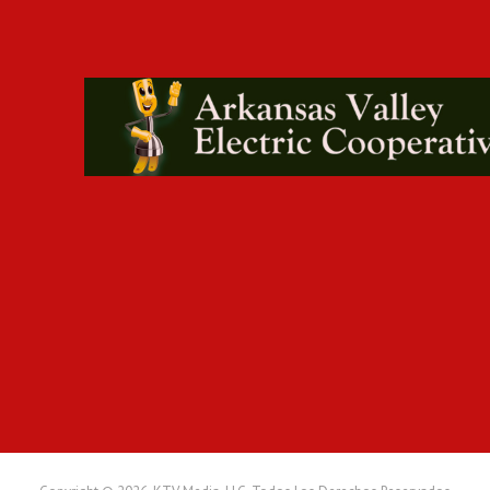
T
U
R
A
Y
L
A
“
Q
U
I
N
C
E
A
Ñ
E
R
A
D
E
L