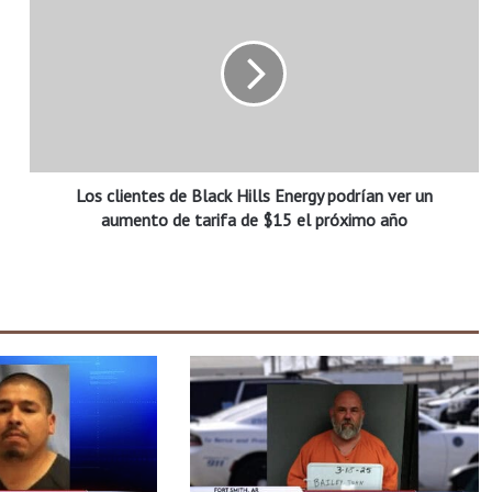
o
s
c
l
i
e
n
t
Los clientes de Black Hills Energy podrían ver un
e
s
aumento de tarifa de $15 el próximo año
d
e
B
l
a
c
k
H
i
l
l