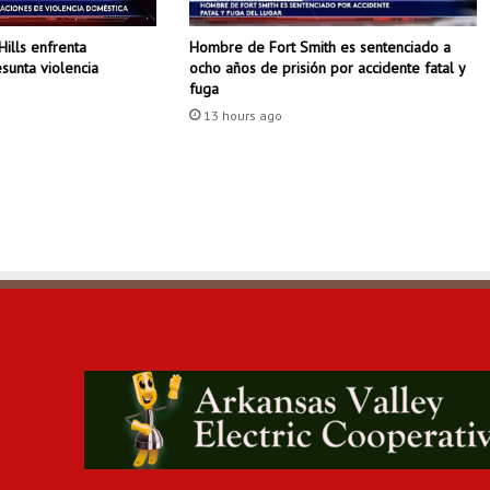
s
E
Hombre de Fort Smith es sentenciado a
Hills enfrenta
n
ocho años de prisión por accidente fatal y
sunta violencia
e
fuga
r
13 hours ago
g
y
p
o
d
r
í
a
n
v
e
r
u
n
a
u
m