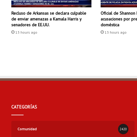
d
i
Recluso de Arkansas se declara culpable
Oficial de Shannon 
c
de enviar amenazas a Kamala Harris y
acusaciones por pre
i
senadores de EE.UU.
doméstica
e
13 hours ago
13 hours ago
m
b
r
e
CATEGORÍAS
Comunidad
2420