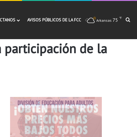
℉
75
Bu
CTANOS
AVISOS PÚBLICOS DE LA FCC
Arkansas
 participación de la