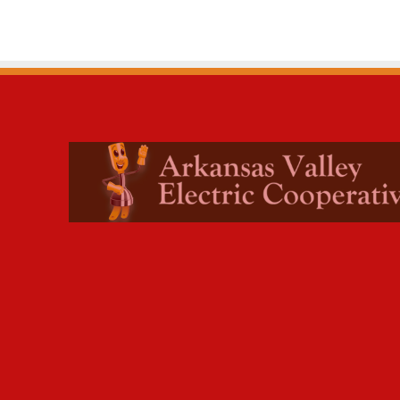
C
O
N
E
L
N
O
M
B
R
A
M
I
E
N
T
O
D
E
U
N