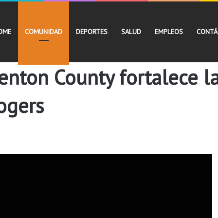
OME
COMUNIDAD
DEPORTES
SALUD
EMPLEOS
CONTÁ
enton County fortalece la
ogers