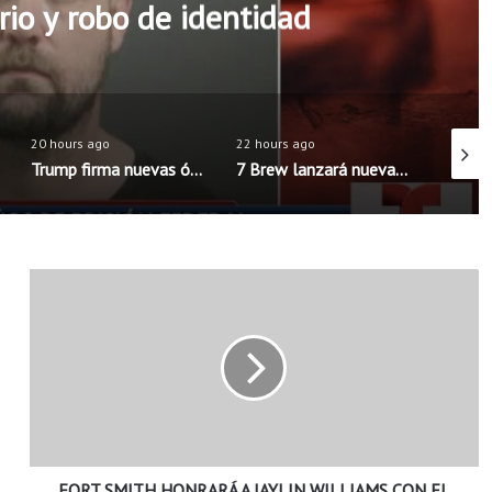
rio y robo de identidad
20 hours ago
22 hours ago
20 hour
Trump firma nuevas órdenes para limitar la ciudadanía por nacimiento en Estados Unidos
7 Brew lanzará nueva aplicación móvil con pedidos anticipados y programa de recompensas mejorado
F
O
R
T
S
M
I
T
H
FORT SMITH HONRARÁ A JAYLIN WILLIAMS CON EL
H