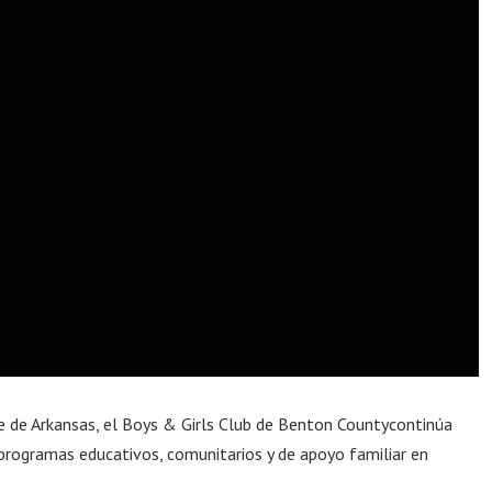
te de Arkansas, el Boys & Girls Club de Benton Countycontinúa
 programas educativos, comunitarios y de apoyo familiar en