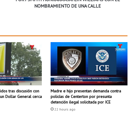
O
NOMBRAMIENTO DE UNA CALLE
N
R
A
R
Á
A
J
A
Y
L
I
N
W
dos tras discusión con
Madre e hijo presentan demanda contra
I
un Dollar General cerca
policías de Centerton por presunta
L
detención ilegal solicitada por ICE
L
22 hours ago
I
A
M
S