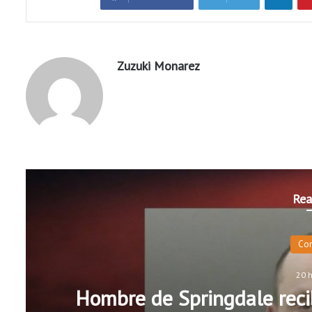
Zuzuki Monarez
Rea
Co
20 
Hombre de Springdale recib