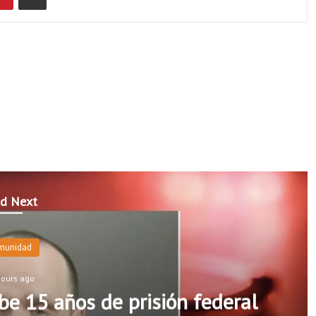
d Next
munidad
hours ago
e 15 años de prisión federal