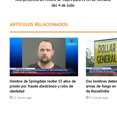
a
del 4 de Julio
u
n
r
ARTÍCULOS RELACIONADOS
é
c
o
r
d
d
e
v
i
a
Dos hombres deteni
Hombre de Springdale recibe 15 años de
j
armas de fuego en 
prisión por fraude electrónico y robo de
e
de Russellville
identidad
s
22 hours ago
22 hours ago
p
a
r
a