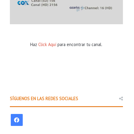
Haz
Click Aquí
para encontrar tu canal.
SÍGUENOS EN LAS REDES SOCIALES
Comunidad
20 hours ago
F
Policía Estatal de Arkansas la
a