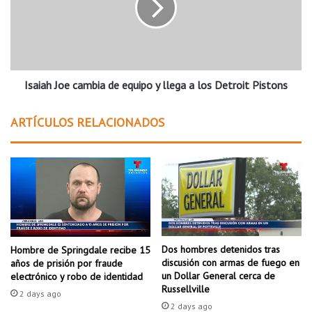
p
a
a
h
c
J
t
o
a
e
r
Isaiah Joe cambia de equipo y llega a los Detroit Pistons
c
á
a
a
m
ARTÍCULOS RELACIONADOS
A
b
r
i
k
a
a
d
n
e
s
e
a
q
s
u
i
Dos hombres detenidos tras
Hombre de Springdale recibe 15
p
discusión con armas de fuego en
años de prisión por fraude
o
un Dollar General cerca de
electrónico y robo de identidad
Russellville
y
2 days ago
l
2 days ago