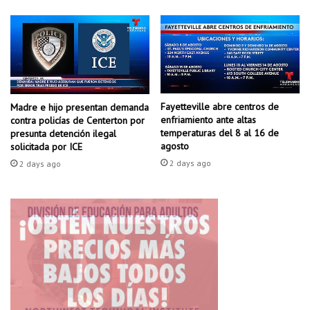
l
e
g
a
a
l
o
Fayetteville abre centros de
Madre e hijo presentan demanda
s
enfriamiento ante altas
contra policías de Centerton por
D
temperaturas del 8 al 16 de
presunta detención ilegal
e
agosto
solicitada por ICE
t
2 days ago
2 days ago
r
o
i
t
P
i
s
t
o
n