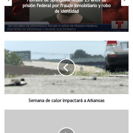
prisión federal por fraude inmobiliario y robo
de identidad
S
e
m
a
n
a
d
e
c
Semana de calor impactará a Arkansas
a
l
o
I
r
s
i
a
m
i