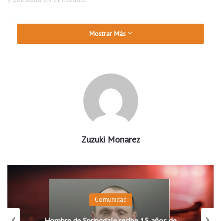
Para facilitar la transición, el Departamento de Servicios
Mostrar Más
Humanos lanzó la aplicación Arkansas SNAP Companion, que
permitirá a los usuarios escanear productos en las tiendas
para verificar si califican para su compra, además de acceder a
recetas y consejos de alimentación saludable.
Aunque un juez federal bloqueó restricciones similares en
otros estados, ese fallo no afecta a Arkansas, por lo que las
nuevas reglas entrarán en vigor según lo previsto el próximo
Zuzuki Monarez
1 de julio.
Comunidad
Hombre de Springdale recibe 15 años de