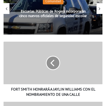
Comunidad
Escuelas Públicas de Rogers incorporarán
cinco nuevos oficiales de seguridad escolar
F
O
R
T
S
M
I
T
H
FORT SMITH HONRARÁ A JAYLIN WILLIAMS CON EL
H
O
NOMBRAMIENTO DE UNA CALLE
N
R
H