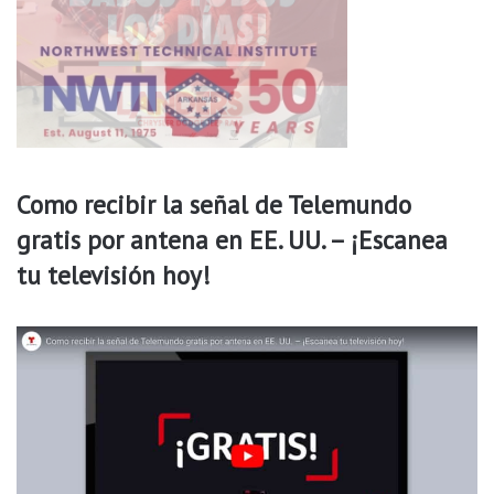
L
o
E
n
c
u
c
h
i
l
Como recibir la señal de Telemundo
l
o
gratis por antena en EE. UU. – ¡Escanea
e
tu televisión hoy!
n
S
p
r
i
n
g
d
a
l