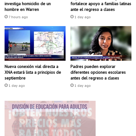
E
t
investiga homicidio de un
fortalece apoyo a familias latinas
L
r
hombre en Warren
ante el regreso a clases
N
a
7 hours ago
1 day ago
O
s
M
p
B
r
R
e
A
s
M
u
I
n
E
t
Padres pueden explorar
Nueva conexión vial directa a
N
diferentes opciones escolares
XNA estará lista a principios de
o
antes del regreso a clases
septiembre
T
i
O
n
1 day ago
1 day ago
D
c
E
i
U
d
N
e
A
n
C
t
A
e
L
c