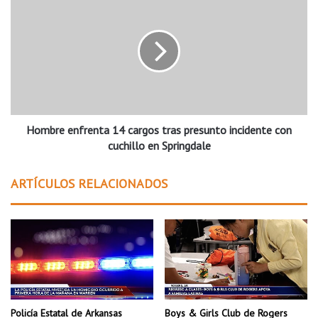
A
o
R
m
Á
b
A
r
J
e
A
e
Y
n
L
f
I
Hombre enfrenta 14 cargos tras presunto incidente con
r
N
e
cuchillo en Springdale
W
n
I
t
ARTÍCULOS RELACIONADOS
L
a
L
1
I
4
A
c
M
a
S
r
C
g
O
o
N
s
Policía Estatal de Arkansas
Boys & Girls Club de Rogers