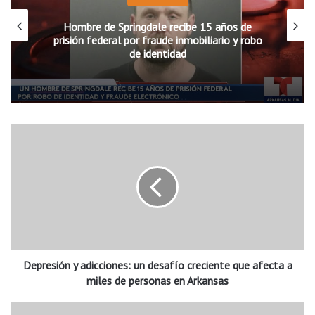
Hombre de Springdale recibe 15 años de
prisión federal por fraude inmobiliario y robo
de identidad
D
e
p
r
e
s
i
ó
n
Depresión y adicciones: un desafío creciente que afecta a
y
a
miles de personas en Arkansas
d
i
P