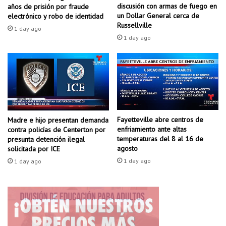
i
i
discusión con armas de fuego en
años de prisión por fraude
e
d
un Dollar General cerca de
electrónico y robo de identidad
n
s
Russellville
1 day ago
t
”
1 day ago
e
a
q
y
u
u
e
d
a
a
f
a
e
f
c
Fayetteville abre centros de
Madre e hijo presentan demanda
a
enfriamiento ante altas
contra policías de Centerton por
t
m
temperaturas del 8 al 16 de
presunta detención ilegal
a
i
agosto
solicitada por ICE
a
l
1 day ago
m
1 day ago
i
i
a
l
s
e
a
s
p
d
r
e
e