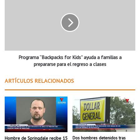
c
r
c
o
i
g
o
r
n
a
e
m
s
a
:
“
u
Programa “Backpacks for Kids” ayuda a familias a
B
n
a
prepararse para el regreso a clases
d
c
e
k
ARTÍCULOS RELACIONADOS
s
p
a
a
f
c
í
k
o
s
c
f
r
o
e
r
c
K
Dos hombres detenidos tras
Hombre de Springdale recibe 15