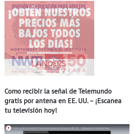
s
E
u
r
e
k
a
S
p
r
i
n
g
s
Como recibir la señal de Telemundo
gratis por antena en EE. UU. – ¡Escanea
tu televisión hoy!