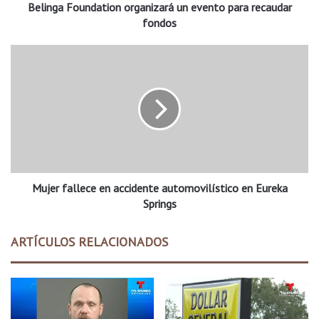
Belinga Foundation organizará un evento para recaudar
u
n
fondos
d
a
M
t
u
i
j
o
e
n
r
o
f
r
a
g
l
a
l
n
Mujer fallece en accidente automovilístico en Eureka
e
i
c
Springs
z
e
a
e
ARTÍCULOS RELACIONADOS
r
n
á
a
u
c
n
c
e
i