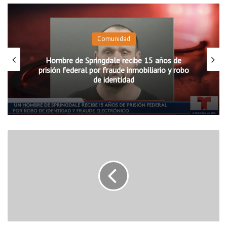
Comunidad
Hombre de Springdale recibe 15 años de
prisión federal por fraude inmobiliario y robo
de identidad
B
e
l
i
n
g
a
F
o