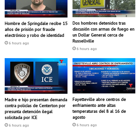
v
d
e
e
n
n
t
t
Dos hombres detenidos tras
Hombre de Springdale recibe 15
o
e
discusión con armas de fuego en
años de prisión por fraude
p
a
un Dollar General cerca de
electrónico y robo de identidad
a
u
Russellville
6 hours ago
r
t
6 hours ago
a
o
r
m
e
o
c
v
a
i
u
l
d
í
a
Fayetteville abre centros de
Madre e hijo presentan demanda
s
enfriamiento ante altas
contra policías de Centerton por
r
t
temperaturas del 8 al 16 de
presunta detención ilegal
f
i
agosto
solicitada por ICE
o
c
6 hours ago
n
6 hours ago
o
d
e
o
n