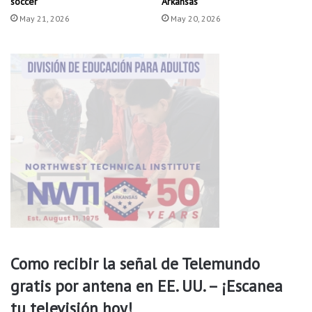
soccer
Arkansas
c
u
May 21, 2026
May 20, 2026
k
e
r
p
o
p
o
d
r
í
a
e
s
t
a
r
p
Como recibir la señal de Telemundo
i
d
gratis por antena en EE. UU. – ¡Escanea
i
tu televisión hoy!
e