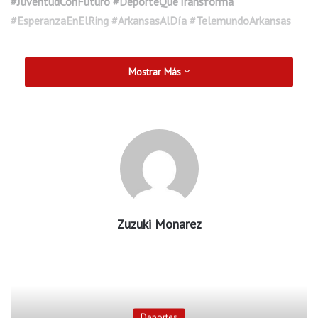
#JuventudConFuturo #DeporteQueTransforma
#EsperanzaEnElRing #ArkansasAlDía #TelemundoArkansas
Mostrar Más
Zuzuki Monarez
Deportes