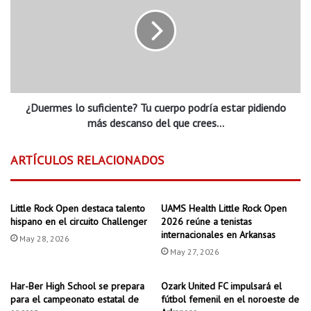
l
u
a
e
t
r
i
m
n
e
o
s
b
l
r
¿Duermes lo suficiente? Tu cuerpo podría estar pidiendo
o
i
s
más descanso del que crees…
l
u
l
f
ARTÍCULOS RELACIONADOS
a
i
e
c
n
i
Little Rock Open destaca talento
UAMS Health Little Rock Open
L
e
hispano en el circuito Challenger
2026 reúne a tenistas
i
n
internacionales en Arkansas
t
t
May 28, 2026
t
May 27, 2026
e
l
?
e
T
Har-Ber High School se prepara
Ozark United FC impulsará el
R
u
para el campeonato estatal de
fútbol femenil en el noroeste de
o
c