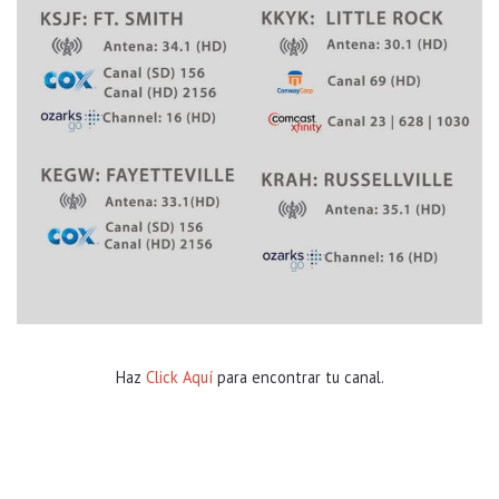
r
e
e
s
…
Haz
Click Aquí
para encontrar tu canal.