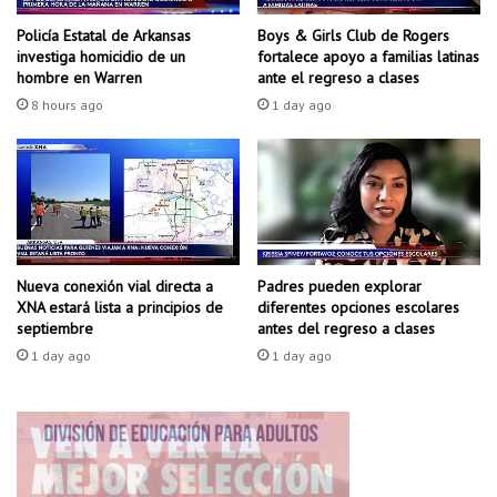
s
u
s
e
Policía Estatal de Arkansas
Boys & Girls Club de Rogers
a
v
investiga homicidio de un
fortalece apoyo a familias latinas
n
a
hombre en Warren
ante el regreso a clases
i
o
8 hours ago
1 day ago
t
r
a
d
r
e
i
n
o
a
s
n
t
z
r
a
Padres pueden explorar
Nueva conexión vial directa a
a
diferentes opciones escolares
XNA estará lista a principios de
q
antes del regreso a clases
septiembre
s
u
d
e
1 day ago
1 day ago
e
p
t
e
e
r
c
m
c
i
i
t