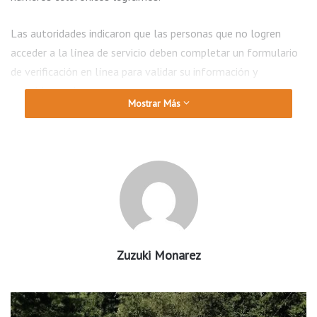
Las autoridades indicaron que las personas que no logren
acceder a la línea de servicio deben completar un formulario
de verificación en línea para validar su información y
restablecer el acceso a su cuenta.
Mostrar Más
Además, el DHS recordó que muchos beneficiarios deberán
actualizar o cambiar el PIN de sus tarjetas antes de poder
utilizar los beneficios correspondientes a este año.
Los usuarios que necesiten asistencia pueden comunicarse al
1-800-482-8988 o visitar la página oficial del programa para
obtener más información.
Zuzuki Monarez
También pueden completar el formulario de verificación
disponible en: