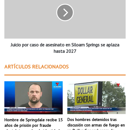
r
i
m
c
i
i
t
o
e
p
q
o
u
r
e
Juicio por caso de asesinato en Siloam Springs se aplaza
c
c
a
hasta 2027
o
s
n
o
ARTÍCULOS RELACIONADOS
t
d
i
e
n
a
ú
s
e
e
n
s
r
i
e
n
s
a
Dos hombres detenidos tras
Hombre de Springdale recibe 15
t
t
discusión con armas de fuego en
años de prisión por fraude
r
o