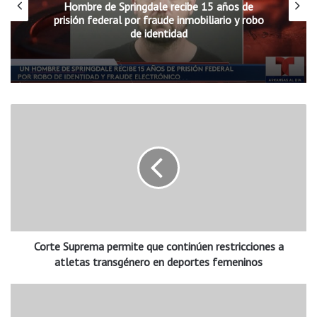
Hombre de Springdale recibe 15 años de
prisión federal por fraude inmobiliario y robo
de identidad
C
o
r
t
e
S
u
p
r
Corte Suprema permite que continúen restricciones a
e
m
atletas transgénero en deportes femeninos
a
p
J
e
u