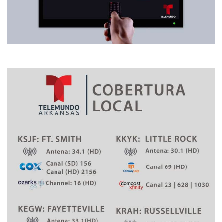
i
n
o
s