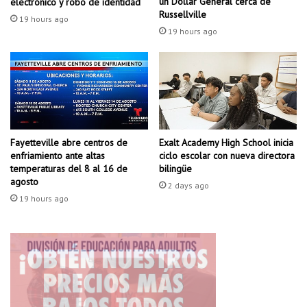
un Dollar General cerca de
electrónico y robo de identidad
i
e
Russellville
19 hours ago
c
n
19 hours ago
c
S
i
i
o
l
n
o
e
a
s
m
a
S
a
Fayetteville abre centros de
Exalt Academy High School inicia
p
enfriamiento ante altas
ciclo escolar con nueva directora
t
r
temperaturas del 8 al 16 de
bilingüe
l
i
agosto
e
2 days ago
n
19 hours ago
t
g
a
s
s
s
t
e
r
a
a
p
n
l
s
a