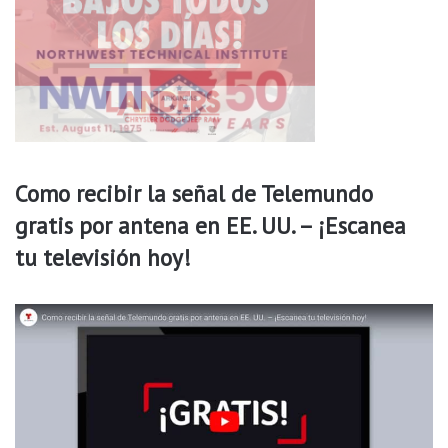
g
z
é
a
n
h
e
a
r
s
o
t
e
a
n
2
d
0
Como recibir la señal de Telemundo
e
2
gratis por antena en EE. UU. – ¡Escanea
p
7
o
tu televisión hoy!
r
t
e
s
f
e
m
e
n