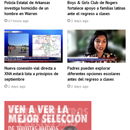
e
Policía Estatal de Arkansas
Boys & Girls Club de Rogers
u
A
investiga homicidio de un
fortalece apoyo a familias latinas
d
r
hombre en Warren
ante el regreso a clases
a
k
17 hours ago
2 days ago
a
a
l
n
a
s
g
a
u
s
a
m
r
u
d
e
Padres pueden explorar
Nueva conexión vial directa a
i
diferentes opciones escolares
s
XNA estará lista a principios de
antes del regreso a clases
a
septiembre
t
n
r
2 days ago
2 days ago
a
a
c
m
i
á
o
s
n
m
a
u
l
e