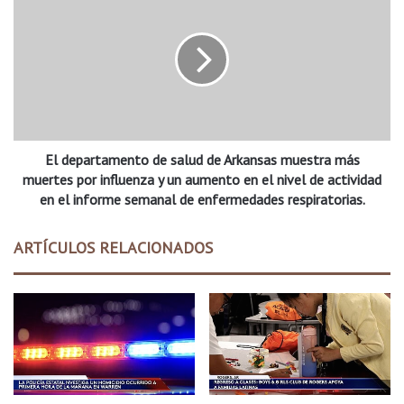
c
l
i
d
o
e
n
p
a
a
l
r
d
t
e
a
A
El departamento de salud de Arkansas muestra más
m
r
e
muertes por influenza y un aumento en el nivel de actividad
k
n
en el informe semanal de enfermedades respiratorias.
a
t
n
o
ARTÍCULOS RELACIONADOS
s
d
a
e
s
s
p
a
i
l
d
u
e
d
a
d
y