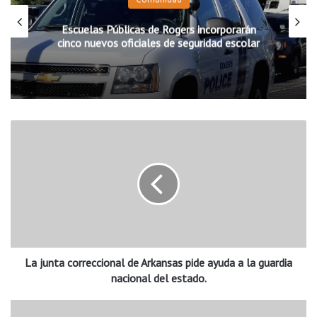
Escuelas Públicas de Rogers incorporarán
cinco nuevos oficiales de seguridad escolar
L
a
j
u
n
t
a
c
o
La junta correccional de Arkansas pide ayuda a la guardia
r
r
nacional del estado.
e
c
E