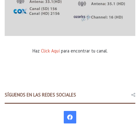
i
d
a
d
e
n
e
l
Haz
Click Aquí
para encontrar tu canal.
i
n
f
o
r
m
e
SÍGUENOS EN LAS REDES SOCIALES
s
e
m
F
a
n
a
a
l