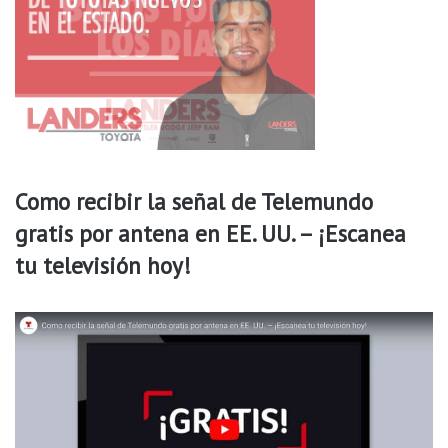
d
r
e
t
l
e
e
s
s
p
t
o
a
r
d
i
o
n
Como recibir la señal de Telemundo
.
f
l
gratis por antena en EE. UU. – ¡Escanea
u
tu televisión hoy!
e
n
z
a
y
u
n
a
u