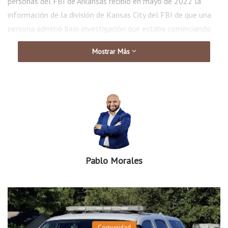
personas del FBI de Arkansas recibió en mayo de 2022 la
información de la división de Kansas City del FBI de que una
persona admitió bajo investigación que estaba comerciando
pornografía infantil en línea con Hilburn.
Mostrar Más
El comunicado dice que Hilburn se había jactado de haber
abusado sexualmente de un menor de edad.
Pablo Morales
Comunidad