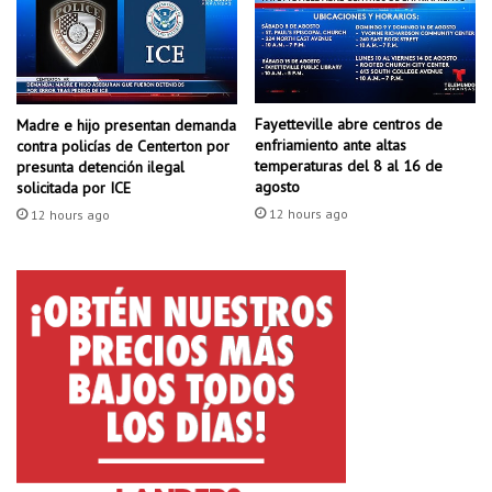
e
o
f
s
u
e
e
l
r
l
a
Fayetteville abre centros de
Madre e hijo presentan demanda
e
enfriamiento ante altas
contra policías de Centerton por
i
v
temperaturas del 8 al 16 de
presunta detención ilegal
m
ó
agosto
solicitada por ICE
p
a
12 hours ago
a
12 hours ago
c
c
a
t
b
a
o
d
e
o
n
p
L
o
i
r
t
u
t
n
l
c
e
o