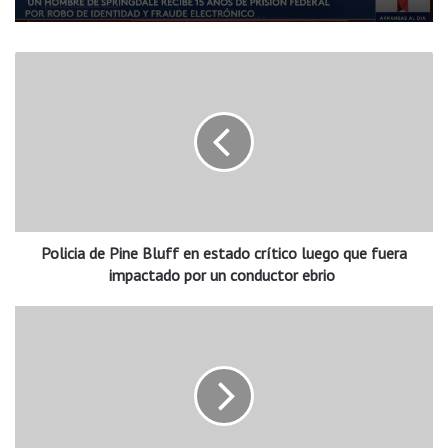
P
o
l
i
c
i
a
d
e
Policia de Pine Bluff en estado crítico luego que fuera
P
i
impactado por un conductor ebrio
n
e
E
B
v
l
e
u
n
f
t
f
o
e
d