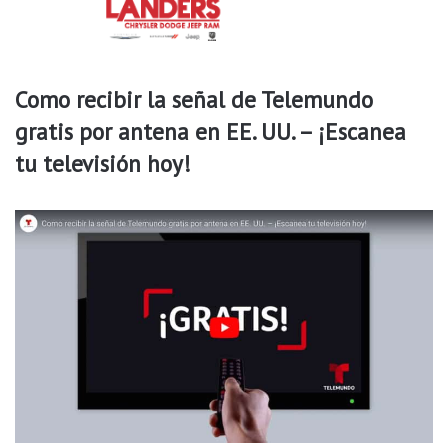
r
n
o
d
c
u
k
c
Como recibir la señal de Telemundo
t
gratis por antena en EE. UU. – ¡Escanea
o
r
tu televisión hoy!
e
b
r
i
o