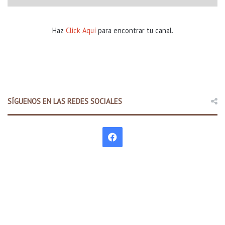
Haz
Click Aquí
para encontrar tu canal.
SÍGUENOS EN LAS REDES SOCIALES
F
a
c
e
b