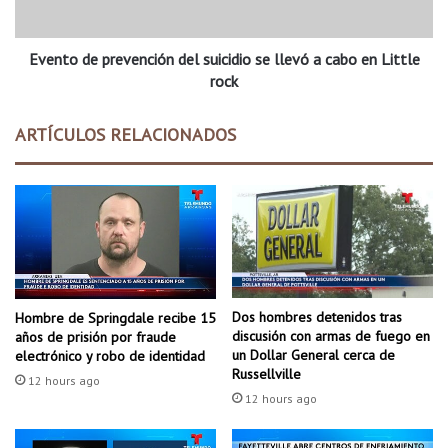
n
e
e
p
s
Evento de prevención del suicidio se llevó a cabo en Little
r
t
e
rock
a
v
d
e
ARTÍCULOS RELACIONADOS
o
n
c
c
r
i
í
ó
t
n
i
d
c
e
o
l
l
s
Dos hombres detenidos tras
Hombre de Springdale recibe 15
u
u
discusión con armas de fuego en
años de prisión por fraude
e
i
un Dollar General cerca de
electrónico y robo de identidad
g
c
Russellville
12 hours ago
o
i
12 hours ago
q
d
u
i