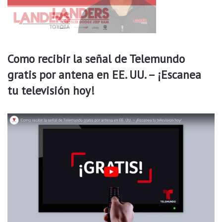
p
a
s
i
l
Como recibir la señal de Telemundo
l
o
gratis por antena en EE. UU. – ¡Escanea
s
tu televisión hoy!
d
e
j
u
g
u
e
t
e
s
n
e
u