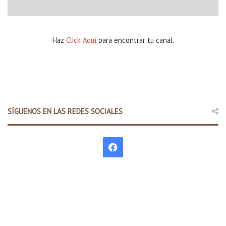
Haz
Click Aquí
para encontrar tu canal.
SÍGUENOS EN LAS REDES SOCIALES
F
a
c
e