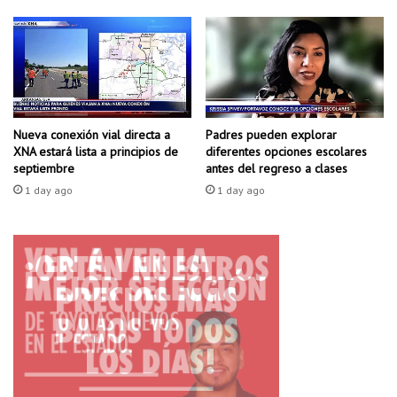
a
o
q
l
u
e
e
s
l
d
a
e
s
D
t
Padres pueden explorar
i
Nueva conexión vial directa a
diferentes opciones escolares
i
XNA estará lista a principios de
c
antes del regreso a clases
septiembre
e
k
n
s
1 day ago
1 day ago
d
o
a
n
s
S
o
t
f
r
r
e
e
e
z
t
c
a
n