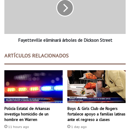
e
e
y
t
e
t
n
e
C
v
a
i
l
Fayetteville eliminará árboles de Dickson Street
l
i
l
f
e
ARTÍCULOS RELACIONADOS
o
e
r
l
n
i
i
m
a
i
q
n
u
a
e
r
b
á
Policía Estatal de Arkansas
Boys & Girls Club de Rogers
u
á
investiga homicidio de un
fortalece apoyo a familias latinas
s
r
hombre en Warren
ante el regreso a clases
c
b
11 hours ago
1 day ago