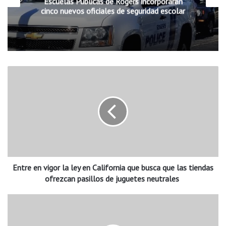
Escuelas Públicas de Rogers incorporarán
cinco nuevos oficiales de seguridad escolar
E
n
t
r
e
e
n
v
i
Entre en vigor la ley en California que busca que las tiendas
g
o
ofrezcan pasillos de juguetes neutrales
r
l
F
a
a
l
y