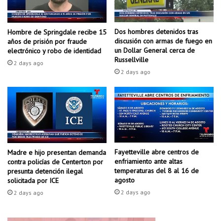
r
o
t
e
i
n
Dos hombres detenidos tras
Hombre de Springdale recibe 15
e
N
discusión con armas de fuego en
años de prisión por fraude
r
o
un Dollar General cerca de
electrónico y robo de identidad
o
Russellville
r
2 days ago
n
t
2 days ago
a
h
l
L
a
i
f
t
a
t
m
l
i
e
Fayetteville abre centros de
l
Madre e hijo presentan demanda
R
enfriamiento ante altas
contra policías de Centerton por
i
o
temperaturas del 8 al 16 de
presunta detención ilegal
a
c
agosto
solicitada por ICE
e
k
2 days ago
2 days ago
n
L
i