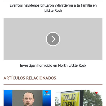
Eventos navideños brillaron y divirtieron a la familia en
v
i
Little Rock
d
e
I
ñ
n
o
v
s
e
b
s
r
t
i
i
l
g
l
a
a
Investigan homicidio en North Little Rock
n
r
h
o
o
ARTÍCULOS RELACIONADOS
n
m
y
i
d
c
i
i
v
d
i
i