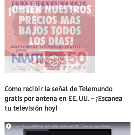
t
t
l
e
R
o
c
k
Como recibir la señal de Telemundo
gratis por antena en EE. UU. – ¡Escanea
tu televisión hoy!