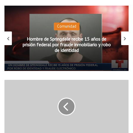
Comunidad
Hombre de Springdale recibe 15 años de
prisión federal por fraude inmobiliario y robo
de identidad
E
v
e
n
t
o
s
n
a