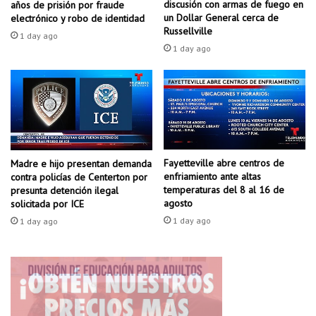
s
discusión con armas de fuego en
años de prisión por fraude
s
i
un Dollar General cerca de
electrónico y robo de identidad
e
n
Russellville
1 day ago
p
o
1 day ago
a
r
r
d
a
e
r
n
s
d
e
e
d
d
e
Fayetteville abre centros de
Madre e hijo presentan demanda
e
enfriamiento ante altas
contra policías de Centerton por
l
p
temperaturas del 8 al 16 de
presunta detención ilegal
a
o
agosto
solicitada por ICE
c
r
1 day ago
i
1 day ago
t
u
a
d
c
a
i
d
ó
n
,