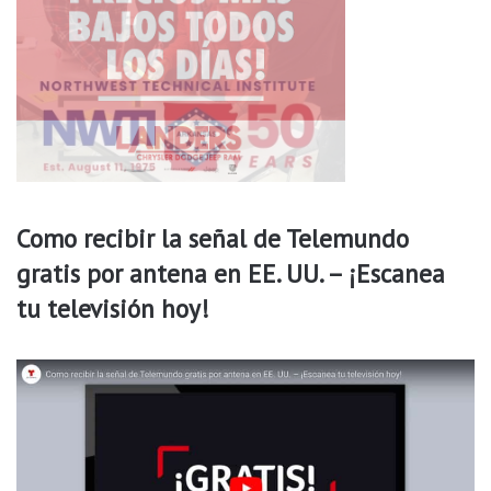
p
u
d
i
e
r
a
c
a
l
Como recibir la señal de Telemundo
i
gratis por antena en EE. UU. – ¡Escanea
f
i
tu televisión hoy!
c
a
r
p
a
r
a
s