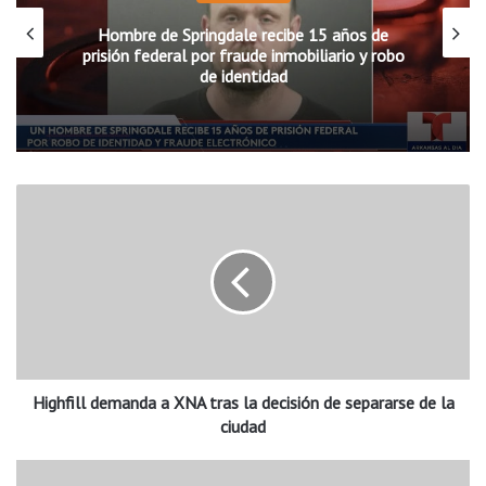
Hombre de Springdale recibe 15 años de
prisión federal por fraude inmobiliario y robo
de identidad
H
i
g
h
f
i
l
l
d
Highfill demanda a XNA tras la decisión de separarse de la
e
m
ciudad
a
n
S