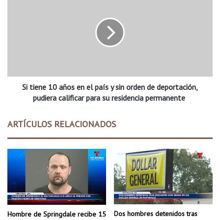
d
i
a
t
a
i
X
e
N
n
A
e
t
1
r
0
a
Si tiene 10 años en el país y sin orden de deportación,
a
s
ñ
pudiera calificar para su residencia permanente
l
o
a
s
ARTÍCULOS RELACIONADOS
d
e
e
n
c
e
i
l
s
p
i
a
ó
í
n
s
d
y
Dos hombres detenidos tras
Hombre de Springdale recibe 15
e