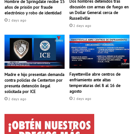
Dos hombres detenidos tras
Hombre de Springdale recibe 15
v
z
discusión con armas de fuego en
años de prisión por fraude
i
a
un Dollar General cerca de
electrónico y robo de identidad
s
Russellville
d
2 days ago
o
o
2 days ago
d
u
e
n
q
m
u
í
e
n
s
i
u
m
Fayetteville abre centros de
p
Madre e hijo presentan demanda
o
enfriamiento ante altas
contra policías de Centerton por
l
h
temperaturas del 8 al 16 de
presunta detención ilegal
a
i
agosto
solicitada por ICE
n
s
2 days ago
2 days ago
e
t
s
ó
t
r
á
i
c
c
a