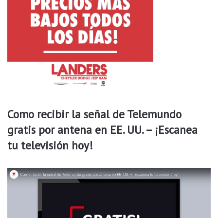
m
b
i
a
n
d
o
Como recibir la señal de Telemundo
gratis por antena en EE. UU. – ¡Escanea
tu televisión hoy!