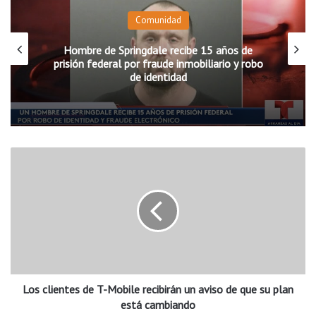
Comunidad
Hombre de Springdale recibe 15 años de
prisión federal por fraude inmobiliario y robo
de identidad
L
o
s
c
l
i
e
n
t
Los clientes de T-Mobile recibirán un aviso de que su plan
e
s
está cambiando