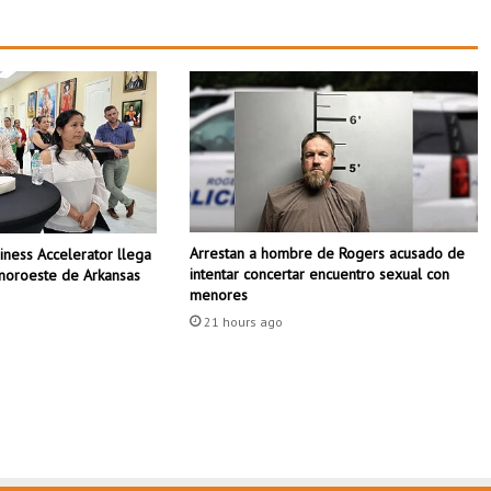
i
n
t
e
n
s
i
f
i
c
a
Arrestan a hombre de Rogers acusado de
ness Accelerator llega
c
intentar concertar encuentro sexual con
 noroeste de Arkansas
o
menores
n
21 hours ago
t
r
o
l
e
s
s
a