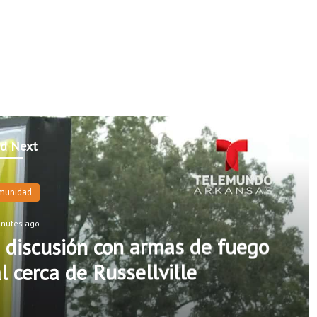
d Next
munidad
inutes ago
 discusión con armas de fuego
 cerca de Russellville