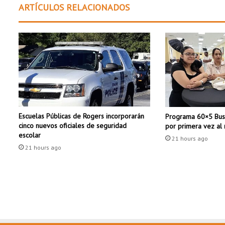
j
ARTÍCULOS RELACIONADOS
e
r
d
e
A
r
k
a
n
s
Escuelas Públicas de Rogers incorporarán
Programa 60×5 Busi
a
cinco nuevos oficiales de seguridad
por primera vez al
s
escolar
p
21 hours ago
21 hours ago
o
r
f
r
a
u
d
e