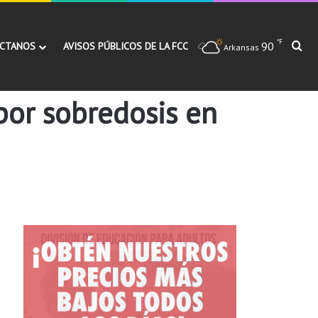
℉
90
Bu
CTANOS
AVISOS PÚBLICOS DE LA FCC
Arkansas
por sobredosis en