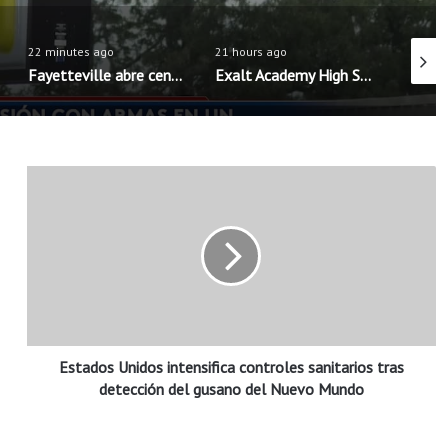
22 minutes ago
21 hours ago
7 minut
Fayetteville abre centros de enfriamiento ante altas temperaturas del 8 al 16 de agosto
Exalt Academy High School inicia ciclo escolar con nueva directora bilingüe
E
s
t
a
d
o
s
U
n
Estados Unidos intensifica controles sanitarios tras
i
d
detección del gusano del Nuevo Mundo
o
s