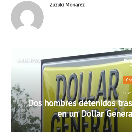
Zuzuki Monarez
Rea
Co
16 m
Dos hombres detenidos tras
en un Dollar General