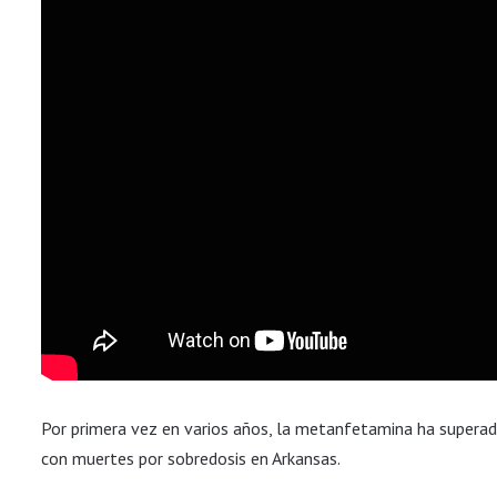
Por primera vez en varios años, la metanfetamina ha supera
con muertes por sobredosis en Arkansas.