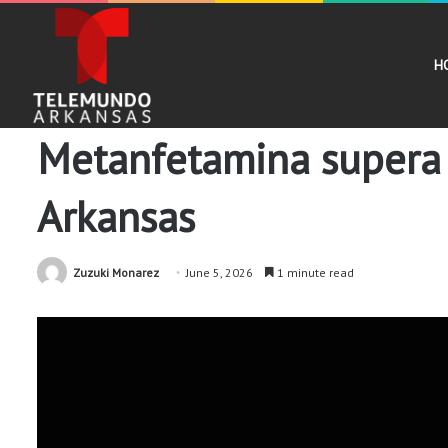
H
Comunidad
Noticias
Metanfetamina supera 
Arkansas
Zuzuki Monarez
June 5, 2026
1 minute read