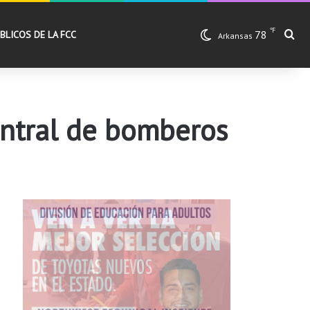
℉
78
Bu
BLICOS DE LA FCC
Arkansas
entral de bomberos