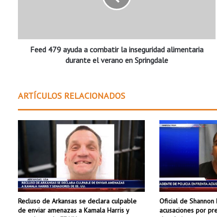
7
9
a
y
Feed 479 ayuda a combatir la inseguridad alimentaria
u
d
durante el verano en Springdale
a
a
c
ARTÍCULOS RELACIONADOS
o
m
b
a
t
i
r
l
a
i
Recluso de Arkansas se declara culpable
Oficial de Shannon 
n
de enviar amenazas a Kamala Harris y
acusaciones por pre
s