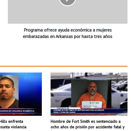
a
m
a
o
Programa ofrece ayuda económica a mujeres
f
r
embarazadas en Arkansas por hasta tres años
e
c
e
a
y
u
d
a
e
c
o
n
ó
Hombre de Fort Smith es sentenciado a
Hills enfrenta
m
ocho años de prisión por accidente fatal y
sunta violencia
i