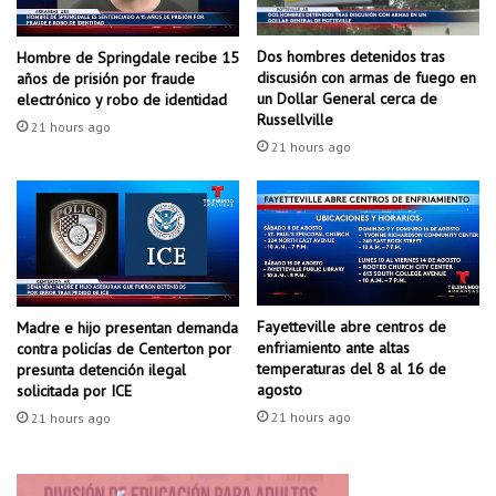
s
s
p
n
a
i
Dos hombres detenidos tras
Hombre de Springdale recibe 15
n
t
discusión con armas de fuego en
años de prisión por fraude
o
r
un Dollar General cerca de
electrónico y robo de identidad
Russellville
ó
21 hours ago
g
21 hours ago
e
n
o
e
n
A
l
Fayetteville abre centros de
Madre e hijo presentan demanda
a
enfriamiento ante altas
contra policías de Centerton por
b
temperaturas del 8 al 16 de
presunta detención ilegal
a
agosto
solicitada por ICE
m
21 hours ago
21 hours ago
a