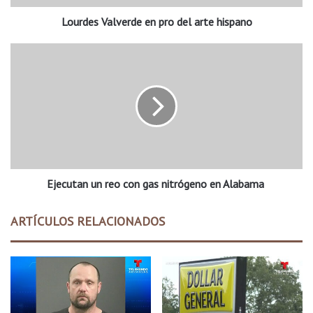
a
Lourdes Valverde en pro del arte hispano
l
v
e
E
r
j
d
e
e
c
e
u
n
t
p
a
r
n
o
u
d
Ejecutan un reo con gas nitrógeno en Alabama
n
e
r
l
e
ARTÍCULOS RELACIONADOS
a
o
r
c
t
o
e
n
h
g
i
a