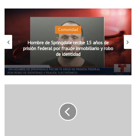
Comunidad
Hombre de Springdale recibe 15 años de
prisión federal por fraude inmobiliario y robo
de identidad
L
o
u
r
d
e
s
V