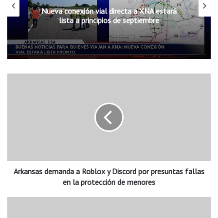
Nueva conexión vial directa a XNA estará
lista a principios de septiembre
A
r
k
a
n
s
a
s
d
Arkansas demanda a Roblox y Discord por presuntas fallas
e
m
en la protección de menores
a
n
J
d
u