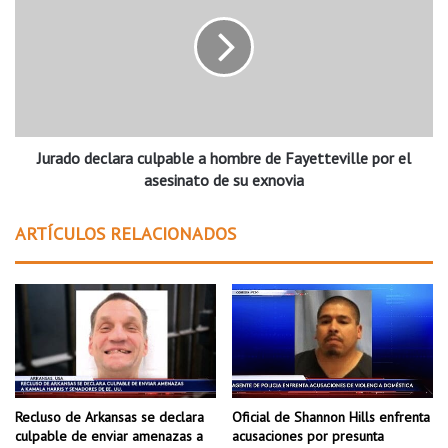
a
r
a
a
R
d
o
o
b
d
l
e
o
c
x
Jurado declara culpable a hombre de Fayetteville por el
l
y
a
asesinato de su exnovia
D
r
i
a
ARTÍCULOS RELACIONADOS
s
c
c
u
o
l
r
p
d
a
p
b
o
l
r
e
p
a
Recluso de Arkansas se declara
Oficial de Shannon Hills enfrenta
r
h
culpable de enviar amenazas a
acusaciones por presunta