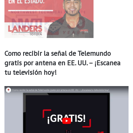
c
e
c
l
i
a
ó
s
n
e
d
s
e
i
m
n
Como recibir la señal de Telemundo
e
a
n
gratis por antena en EE. UU. – ¡Escanea
t
o
o
tu televisión hoy!
r
d
e
e
s
s
u
e
x
n
o
v
i