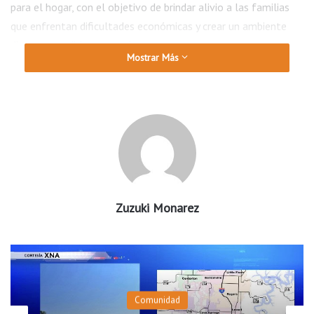
para el hogar, con el objetivo de brindar alivio a las familias
que enfrentan dificultades económicas y crear un ambiente
digno y accesible para todos.
Mostrar Más
La iniciativa está ubicada en el 121 W Township St, Suite 2, en
Fayetteville, y sus organizadores aseguran que continuarán
aceptando donaciones y ampliando sus programas para
beneficiar a más personas en la comunidad.
Zuzuki Monarez
Comunidad