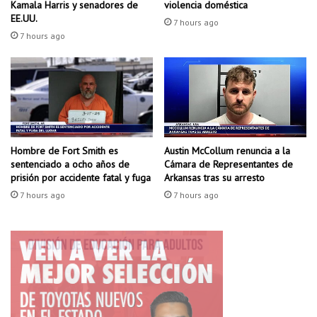
e
o
Kamala Harris y senadores de
violencia doméstica
s
m
EE.UU.
7 hours ago
u
b
7 hours ago
n
r
t
e
a
d
s
e
f
F
a
a
l
y
l
Hombre de Fort Smith es
Austin McCollum renuncia a la
e
sentenciado a ocho años de
Cámara de Representantes de
a
t
prisión por accidente fatal y fuga
Arkansas tras su arresto
s
t
e
7 hours ago
7 hours ago
e
n
v
l
i
a
l
p
l
r
e
o
p
t
o
e
r