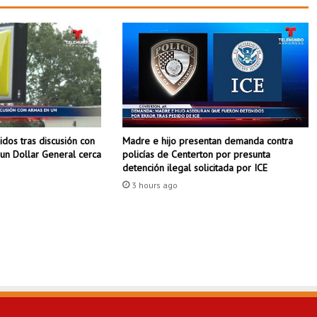
o
l
s
e
p
r
e
p
a
dos tras discusión con
Madre e hijo presentan demanda contra
r
un Dollar General cerca
policías de Centerton por presunta
a
detención ilegal solicitada por ICE
p
3 hours ago
a
r
a
e
l
c
a
m
p