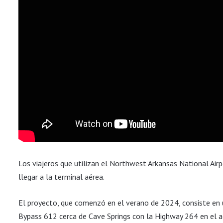
Los viajeros que utilizan el Northwest Arkansas National Airp
llegar a la terminal aérea.
El proyecto, que comenzó en el verano de 2024, consiste en u
Bypass 612 cerca de Cave Springs con la Highway 264 en el a