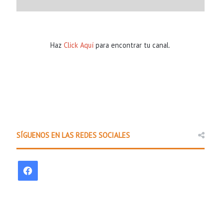
Haz
Click Aquí
para encontrar tu canal.
Comunidad
SÍGUENOS EN LAS REDES SOCIALES
1 hour ago
Policía Estatal de Arkansas la
F
promover una cond
a
c