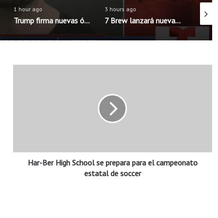
1 hour ago
3 hours ago
1 hour 
Trump firma nuevas órdenes para limitar la ciudadanía por nacimiento en Estados Unidos
7 Brew lanzará nueva aplicación móvil con pedidos anticipados y programa de recompensas mejorado
H
a
r
-
B
e
r
H
i
Har-Ber High School se prepara para el campeonato
g
h
estatal de soccer
S
c
h
o