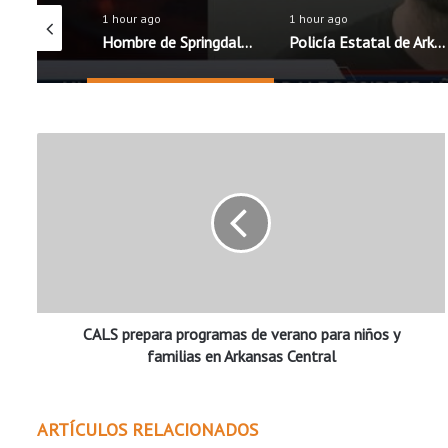
1 hour ago
1 hour ago
Distritos escolares de Rogers y Springdale mantienen precios de almuerzos; Fayetteville anuncia aumento
Hombre de Springdale recibe 15 años de prisión federal por fraude inmobiliario y robo de identidad
Policía Estatal de Arkansas lanza campaña educativa para promover una conducción segura
C
A
L
S
p
r
e
p
a
CALS prepara programas de verano para niños y
r
a
familias en Arkansas Central
p
r
o
ARTÍCULOS RELACIONADOS
g