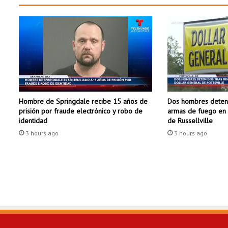
r
a
m
a
s
d
e
v
e
Dos hombres deteni
Hombre de Springdale recibe 15 años de
r
armas de fuego en 
prisión por fraude electrónico y robo de
a
de Russellville
identidad
n
3 hours ago
3 hours ago
o
p
a
r
a
n
i
ñ
o