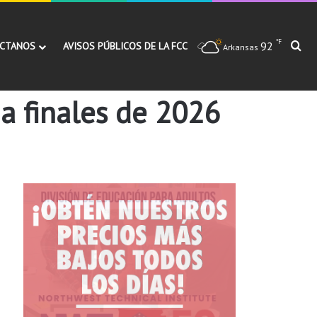
℉
92
Bu
CTANOS
AVISOS PÚBLICOS DE LA FCC
Arkansas
 a finales de 2026