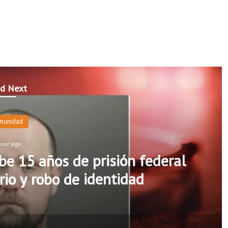
d Next
munidad
hour ago
e 15 años de prisión federal
rio y robo de identidad