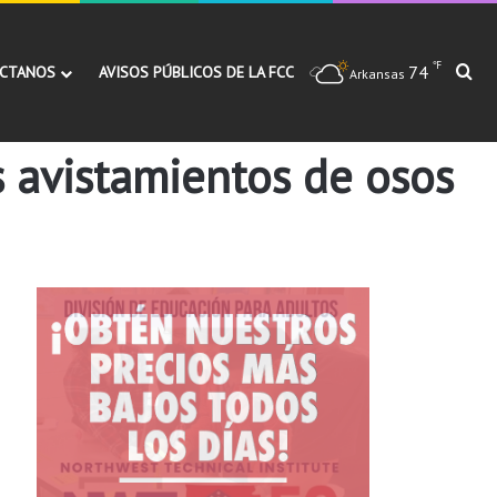
℉
74
Bu
CTANOS
AVISOS PÚBLICOS DE LA FCC
Arkansas
s avistamientos de osos