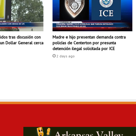
c
i
ó
n
a
dos tras discusión con
Madre e hijo presentan demanda contra
l
un Dollar General cerca
policías de Centerton por presunta
e
detención ilegal solicitada por ICE
n
2 days ago
c
e
n
d
e
r
l
a
p
a
r
r
i