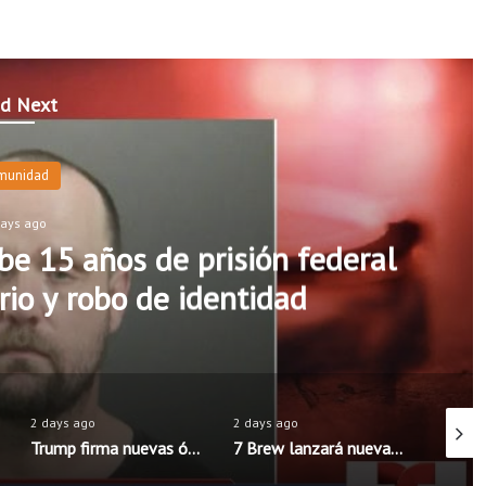
d Next
munidad
days ago
e 15 años de prisión federal
rio y robo de identidad
2 days ago
2 days ago
2 days 
Trump firma nuevas órdenes para limitar la ciudadanía por nacimiento en Estados Unidos
7 Brew lanzará nueva aplicación móvil con pedidos anticipados y programa de recompensas mejorado