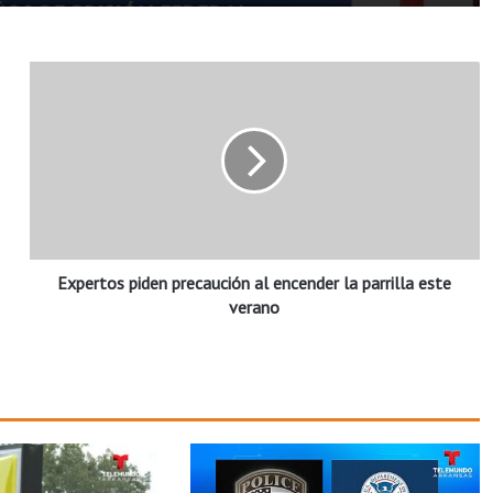
E
x
p
e
r
t
o
s
p
Expertos piden precaución al encender la parrilla este
i
d
verano
e
n
p
r
e
c
a
u