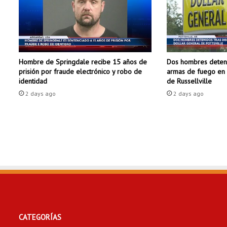
a
V
e
n
e
Dos hombres deteni
Hombre de Springdale recibe 15 años de
z
armas de fuego en 
prisión por fraude electrónico y robo de
u
de Russellville
identidad
e
2 days ago
2 days ago
l
a
CATEGORÍAS