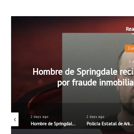
Rea
Co
2 
Hombre de Springdale recib
por fraude inmobilia
2 days ago
2 days ago
Distritos escolares de Rogers y Springdale mantienen precios de almuerzos; Fayetteville anuncia aumento
Hombre de Springdale recibe 15 años de prisión federal por fraude inmobiliario y robo de identidad
Policía Estatal de Arkansas lanza campaña educativa para promover una conducción segura