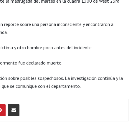
rante la madrugada del martes en la cuadra 1300 de West 23rd
 un reporte sobre una persona inconsciente y encontraron a
nda.
íctima y otro hombre poco antes del incidente.
riormente fue declarado muerto.
ón sobre posibles sospechosos. La investigación continúa y la
te que se comunique con el departamento.
Pinterest
Compartir por Email