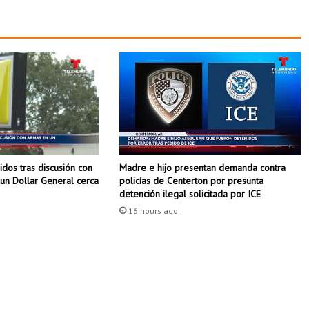
ñ
a
l
a
m
i
e
n
t
o
d
dos tras discusión con
Madre e hijo presentan demanda contra
e
un Dollar General cerca
policías de Centerton por presunta
o
detención ilegal solicitada por ICE
f
16 hours ago
i
c
i
a
l
e
n