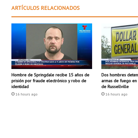
e
ARTÍCULOS RELACIONADOS
r
s
o
s
p
e
c
h
o
s
Dos hombres deteni
Hombre de Springdale recibe 15 años de
o
armas de fuego en 
prisión por fraude electrónico y robo de
p
de Russellville
identidad
o
16 hours ago
16 hours ago
r
t
i
r
o
t
e