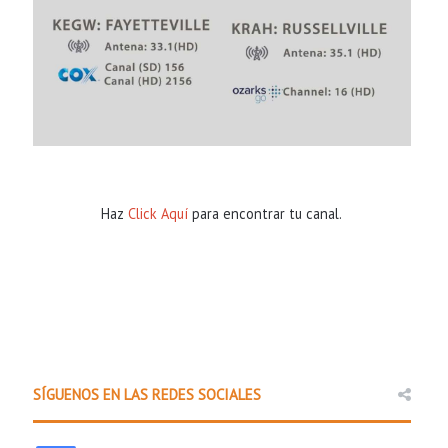
Haz
Click Aquí
para encontrar tu canal.
Comunidad
14 hours ago
Policía Estatal de Arkansas la
promover una cond
SÍGUENOS EN LAS REDES SOCIALES