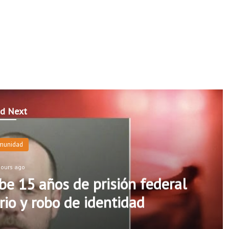
d Next
munidad
hours ago
e 15 años de prisión federal
rio y robo de identidad