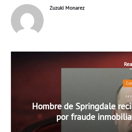
Zuzuki Monarez
Rea
Co
14 
Hombre de Springdale recib
por fraude inmobilia