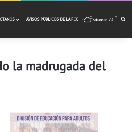
℉
73
Bu
CTANOS
AVISOS PÚBLICOS DE LA FCC
Arkansas
ido la madrugada del