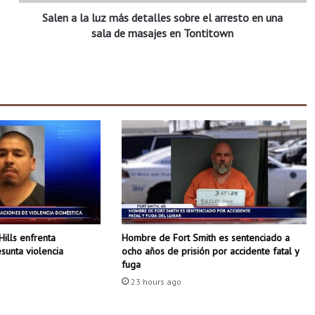
l
Salen a la luz más detalles sobre el arresto en una
u
z
sala de masajes en Tontitown
m
á
s
d
e
t
a
l
l
e
s
s
o
Hombre de Fort Smith es sentenciado a
Hills enfrenta
b
ocho años de prisión por accidente fatal y
sunta violencia
r
fuga
e
23 hours ago
e
l
a