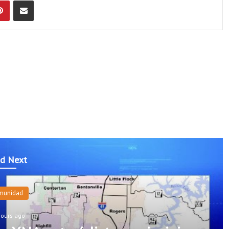
Pinterest
Compartir por Email
d Next
munidad
hours ago