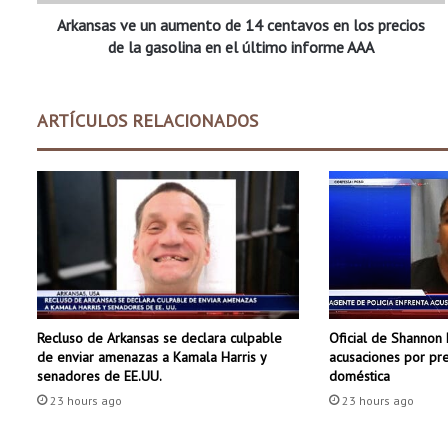
v
Arkansas ve un aumento de 14 centavos en los precios
e
u
de la gasolina en el último informe AAA
n
a
u
ARTÍCULOS RELACIONADOS
m
e
n
t
o
d
e
1
4
c
Recluso de Arkansas se declara culpable
Oficial de Shannon 
e
de enviar amenazas a Kamala Harris y
acusaciones por pre
n
senadores de EE.UU.
doméstica
t
23 hours ago
23 hours ago
a
v
o