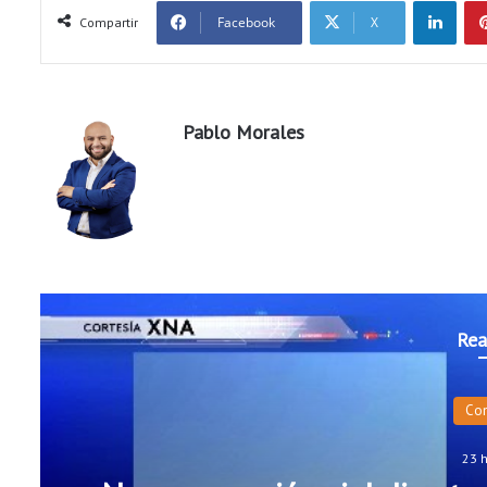
LinkedIn
Facebook
X
Compartir
Pablo Morales
Rea
Co
23 