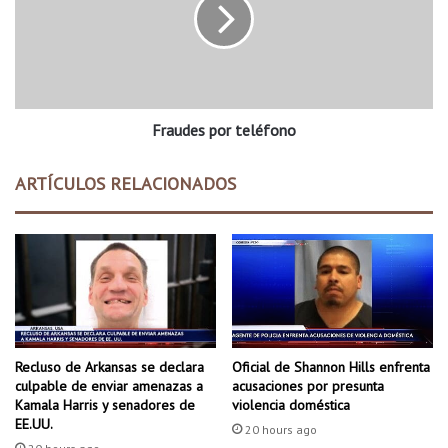
c
u
a
d
r
e
a
s
p
p
e
o
r
Fraudes por teléfono
r
s
t
o
e
ARTÍCULOS RELACIONADOS
n
l
a
é
e
f
n
o
B
n
e
o
n
t
o
Recluso de Arkansas se declara
Oficial de Shannon Hills enfrenta
n
culpable de enviar amenazas a
acusaciones por presunta
Kamala Harris y senadores de
violencia doméstica
EE.UU.
20 hours ago