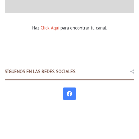
Haz
Click Aquí
para encontrar tu canal.
SÍGUENOS EN LAS REDES SOCIALES
F
a
c
e