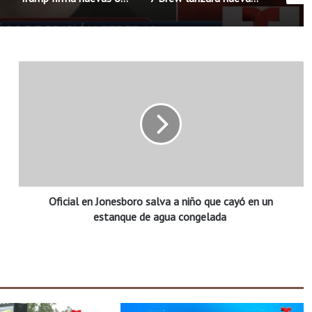
O
f
i
c
i
a
l
e
n
Oficial en Jonesboro salva a niño que cayó en un
J
o
estanque de agua congelada
n
e
s
b
o
r