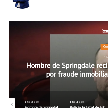
Rea
Co
1 
Hombre de Springdale recib
por fraude inmobilia
1 hour ago
1 hour ago
Distritos escolares de Rogers y Springdale mantienen precios de almuerzos; Fayetteville anuncia aumento
Hombre de Springdale recibe 15 años de prisión federal por fraude inmobiliario y robo de identidad
Policía Estatal de Arkansas lanza campaña educativa para promover una conducción segura