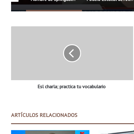
E
s
l
c
h
a
r
l
a
Esl charla; practica tu vocabulario
;
p
r
a
c
ARTÍCULOS RELACIONADOS
t
i
c