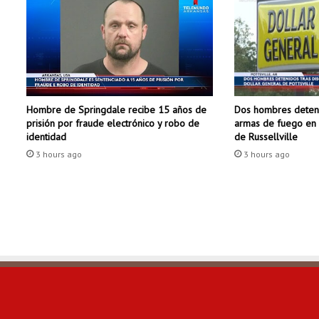
a
t
u
v
o
c
a
Dos hombres deteni
Hombre de Springdale recibe 15 años de
b
armas de fuego en 
prisión por fraude electrónico y robo de
u
de Russellville
identidad
l
3 hours ago
3 hours ago
a
r
i
o