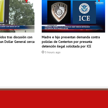
o
s
a
l
v
a
a
dos tras discusión con
Madre e hijo presentan demanda contra
n
un Dollar General cerca
policías de Centerton por presunta
i
detención ilegal solicitada por ICE
ñ
3 hours ago
o
q
u
e
c
a
y
ó
e
n
u