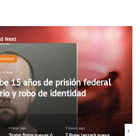
d Next
munidad
hour ago
e 15 años de prisión federal
rio y robo de identidad
1 hour ago
3 hours ago
1 hour 
Trump firma nuevas órdenes para limitar la ciudadanía por nacimiento en Estados Unidos
7 Brew lanzará nueva aplicación móvil con pedidos anticipados y programa de recompensas mejorado